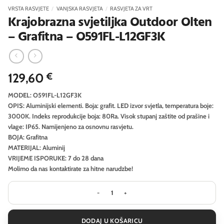
VRSTA RASVJETE
/
VANJSKA RASVJETA
/
RASVJETA ZA VRT
Krajobrazna svjetiljka Outdoor Olten
– Grafitna – O591FL-L12GF3K
129,60
€
MODEL: O591FL-L12GF3K
OPIS: Aluminijski elementi. Boja: grafit. LED izvor svjetla, temperatura boje:
3000K. Indeks reprodukcije boja: 80Ra. Visok stupanj zaštite od prašine i
vlage: IP65. Namijenjeno za osnovnu rasvjetu.
BOJA: Grafitna
MATERIJAL: Aluminij
VRIJEME ISPORUKE: 7 do 28 dana
Molimo da nas kontaktirate za hitne narudzbe!
Krajobrazna svjetiljka Outdoor Olten 
DODAJ U KOŠARICU