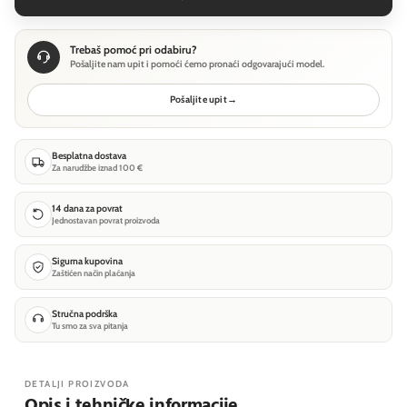
Trebaš pomoć pri odabiru?
Pošaljite nam upit i pomoći ćemo pronaći odgovarajući model.
Pošaljite upit
→
Besplatna dostava
Za narudžbe iznad 100 €
14 dana za povrat
Jednostavan povrat proizvoda
Sigurna kupovina
Zaštićen način plaćanja
Stručna podrška
Tu smo za sva pitanja
DETALJI PROIZVODA
Opis i tehničke informacije