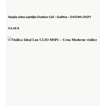
Vanjska zidna svjetiljka Outdoor Cell – Grafitna – O452WL-01GF1
114,48
€