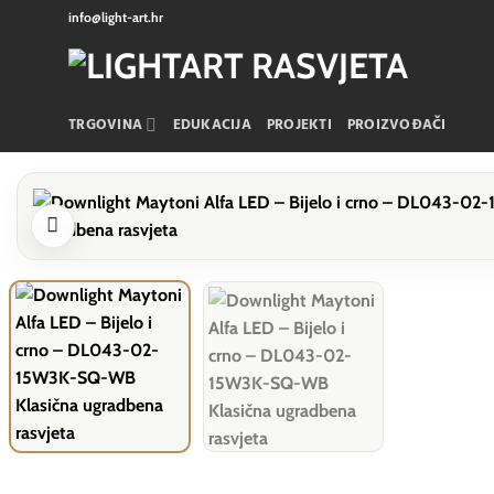
Skip
info@light-art.hr
to
content
TRGOVINA
EDUKACIJA
PROJEKTI
PROIZVOĐAČI