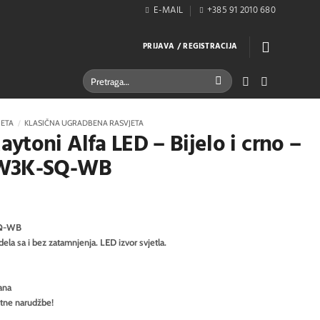
E-MAIL
+385 91 2010 680
PRIJAVA / REGISTRACIJA
Pretraži:
JETA
/
KLASIČNA UGRADBENA RASVJETA
ytoni Alfa LED – Bijelo i crno –
5W3K-SQ-WB
Q-WB
ela sa i bez zatamnjenja. LED izvor svjetla.
ana
itne narudžbe!