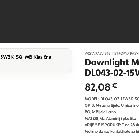
VRSTA RASVJETE
/
STROPNA RASV
Downlight Ma
DL043-02-1
82,08
€
MODEL: DL043-02-15W3K-S
OPIS: Metalno tijelo. U nizu mod
BOJA: Bijelo i crno
MATERIJAL: Aluminij i plastika
VRIJEME ISPORUKE: 7 do 28 d
Molimo da nas kontaktirate za h