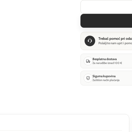
Trebaš pomoć pri oda
Pošaljite nam upit i pom
Besplatna dostava
Za narudžbe iznad 100 €
Sigurna kupovina
Zaštićen način plaćanja