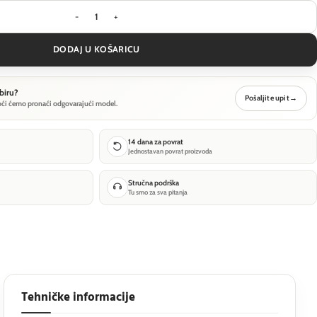
Downlight Maytoni Alfa LED - Bijelo i crno - DL
DODAJ U KOŠARICU
biru?
Pošaljite upit
→
oći ćemo pronaći odgovarajući model.
14 dana za povrat
Jednostavan povrat proizvoda
Stručna podrška
Tu smo za sva pitanja
Tehničke informacije