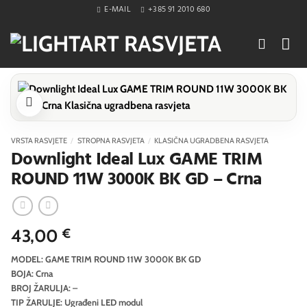
Skip
E-MAIL
+385 91 2010 680
to
content
VRSTA RASVJETE
/
STROPNA RASVJETA
/
KLASIČNA UGRADBENA RASVJETA
Downlight Ideal Lux GAME TRIM
ROUND 11W 3000K BK GD – Crna
43,00
€
MODEL: GAME TRIM ROUND 11W 3000K BK GD
BOJA: Crna
BROJ ŽARULJA: –
TIP ŽARULJE: Ugrađeni LED modul