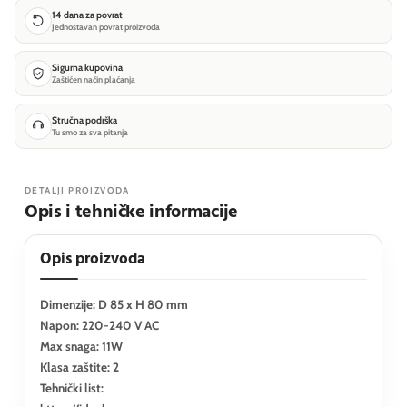
14 dana za povrat
Jednostavan povrat proizvoda
Sigurna kupovina
Zaštićen način plaćanja
Stručna podrška
Tu smo za sva pitanja
DETALJI PROIZVODA
Opis i tehničke informacije
Opis proizvoda
Dimenzije: D 85 x H 80 mm
Napon: 220-240 V AC
Max snaga: 11W
Klasa zaštite: 2
Tehnički list: