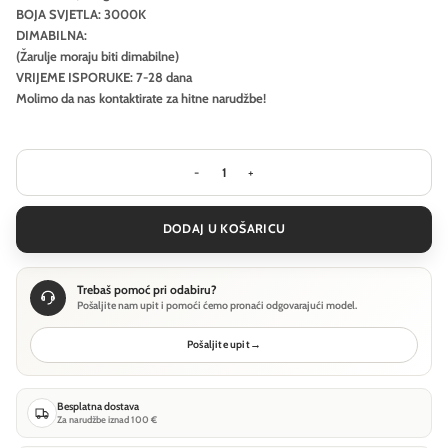
BOJA SVJETLA: 3000K
DIMABILNA:
(Žarulje moraju biti dimabilne)
VRIJEME ISPORUKE: 7-28 dana
Molimo da nas kontaktirate za hitne narudžbe!
Downlight Ideal Lux GAME TRIM ROU
DODAJ U KOŠARICU
Trebaš pomoć pri odabiru?
Pošaljite nam upit i pomoći ćemo pronaći odgovarajući model.
Pošaljite upit
→
Besplatna dostava
Za narudžbe iznad 100 €