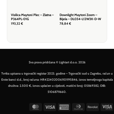
Visilica Maytoni Plec – Zlatna –
Downlight Maytoni Zoom –
Dow
P364PL-01G
Bijela – DL034-L12W3K-D-W
Crn
193,32
€
78,84
€
43,
Sva prava pridržana © Lightart d.o.o. 2026
Tvrtka upisana u trgovački registar 2023. godine – Trgovački sud u Zagrebu, račun u
Erste banci d.d., broj računa: HR4224020061101195846, iznos temeljnoga kapitala
društva: 2.500 €, iznos uplaćen u cijelosti, matični broj: 05869382, OIB:
51068711660.
MasterCard
Visa
American
Dinners
Revolut
V
Express
Club
E