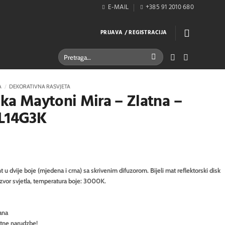
E-MAIL
+385 91 2010 680
PRIJAVA / REGISTRACIJA
Pretraži:
A
/
DEKORATIVNA RASVJETA
jka Maytoni Mira – Zlatna –
L14G3K
 u dvije boje (mjedena i crna) sa skrivenim difuzorom. Bijeli mat reflektorski disk
izvor svjetla, temperatura boje: 3000K.
ana
itne narudzbe!