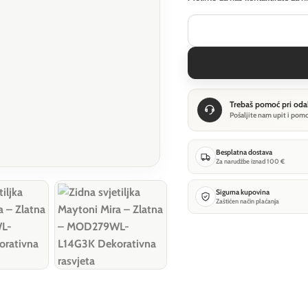
Trebaš pomoć pri oda
Pošaljite nam upit i pom
Besplatna dostava
Za narudžbe iznad 100 €
Sigurna kupovina
Zaštićen način plaćanja