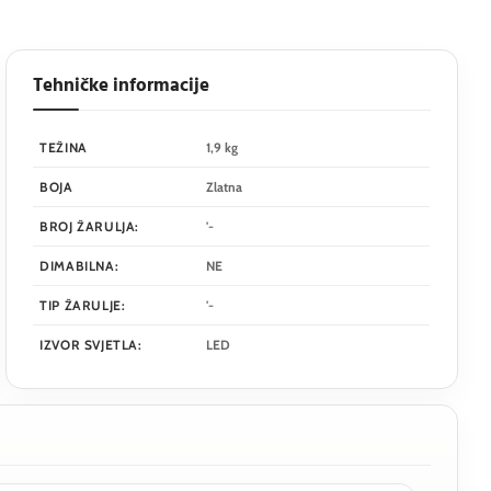
Tehničke informacije
TEŽINA
1,9 kg
BOJA
Zlatna
BROJ ŽARULJA:
'-
DIMABILNA:
NE
TIP ŽARULJE:
'-
IZVOR SVJETLA:
LED