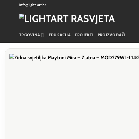
Skip
info@light-art.hr
to
content
TRGOVINA
EDUKACIJA
PROJEKTI
PROIZVOĐAČI