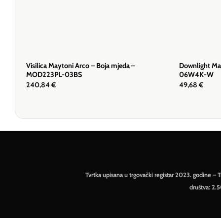
Visilica Maytoni Arco – Boja mjeda –
Downlight Ma
MOD223PL-03BS
06W4K-W
240,84
€
49,68
€
Tvrtka upisana u trgovački registar 2023. godine 
društva: 2.