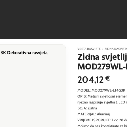
VRSTA RASVJETE
/
ZIDNA RASVJET
Zidna svjetil
MOD279WL-
204,12
€
MODEL: MOD279WL-L14G3K
OPIS: Metalni svjetlosni element
nježno raspršuje svjetlost. LED 
BOJA: Zlatna
MATERIJAL: Aluminij
VRIJEME ISPORUKE: 7 do 28 d
Molimo da nas kontaktirate za h