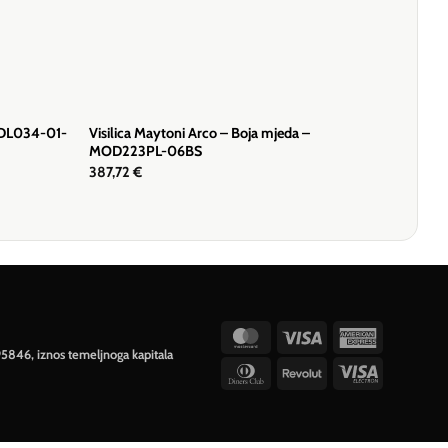
 DL034-01-
Visilica Maytoni Arco – Boja mjeda –
MOD223PL-06BS
387,72
€
MasterCard
Visa
American
95846, iznos temeljnoga kapitala
Express
Dinners
Revolut
Visa
Club
Electron