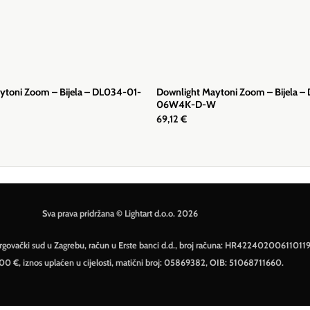
ytoni Zoom – Bijela – DL034-01-
Downlight Maytoni Zoom – Bijela –
06W4K-D-W
69,12
€
Sva prava pridržana © Lightart d.o.o. 2026
– Trgovački sud u Zagrebu, račun u Erste banci d.d., broj računa: HR42240200611011
500 €, iznos uplaćen u cijelosti, matični broj: 05869382, OIB: 51068711660.