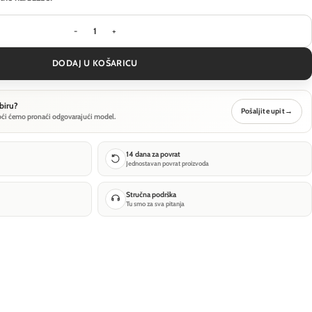
Zidna svjetiljka Maytoni Mira - Zlatna - MOD279W
DODAJ U KOŠARICU
biru?
Pošaljite upit
→
oći ćemo pronaći odgovarajući model.
14 dana za povrat
Jednostavan povrat proizvoda
Stručna podrška
Tu smo za sva pitanja