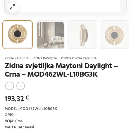
VRSTA RASVJETE
/
ZIDNA RASVJETA
/
DEKORATIVNA RASVJETA
Zidna svjetiljka Maytoni Daylight –
Crna – MOD462WL-L10BG3K
193,32
€
MODEL: MOD462WL-L10BG3K
OPIS: –
BOJA: Crna
MATERIJAL: Metal