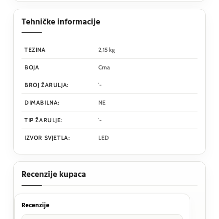
Tehničke informacije
TEŽINA
2,15 kg
BOJA
Crna
BROJ ŽARULJA:
'-
DIMABILNA:
NE
TIP ŽARULJE:
'-
IZVOR SVJETLA:
LED
Recenzije kupaca
Recenzije