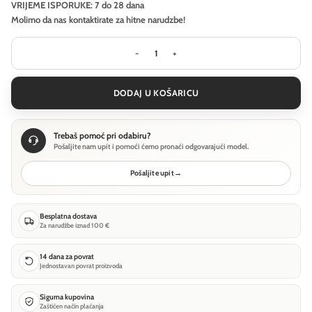
VRIJEME ISPORUKE: 7 do 28 dana
Molimo da nas kontaktirate za hitne narudzbe!
Zidna svjetiljka Maytoni Daylight -
DODAJ U KOŠARICU
Trebaš pomoć pri odabiru?
Pošaljite nam upit i pomoći ćemo pronaći odgovarajući model.
Pošaljite upit
→
Besplatna dostava
Za narudžbe iznad 100 €
14 dana za povrat
Jednostavan povrat proizvoda
Sigurna kupovina
Zaštićen način plaćanja