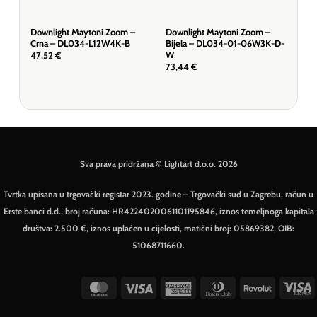
Downlight Maytoni Zoom –
Downlight Maytoni Zoom –
Dow
Crna – DL034-L12W4K-B
Bijela – DL034-01-06W3K-D-
Crn
W
47,52
€
44,
73,44
€
Sva prava pridržana © Lightart d.o.o. 2026
Tvrtka upisana u trgovački registar 2023. godine – Trgovački sud u Zagrebu, račun u
Erste banci d.d., broj računa: HR4224020061101195846, iznos temeljnoga kapitala
društva: 2.500 €, iznos uplaćen u cijelosti, matični broj: 05869382, OIB:
51068711660.
MasterCard
Visa
American
Dinners
Revolut
V
Express
Club
E