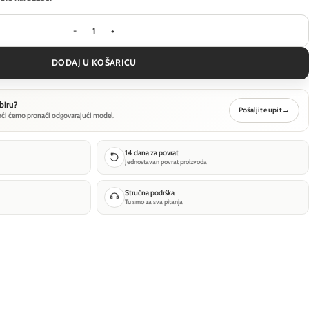
Zidna svjetiljka Maytoni Amulet - Zlatna - MOD55
DODAJ U KOŠARICU
biru?
Pošaljite upit
→
oći ćemo pronaći odgovarajući model.
14 dana za povrat
Jednostavan povrat proizvoda
Stručna podrška
Tu smo za sva pitanja