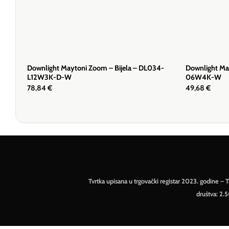
Downlight Maytoni Zoom – Bijela – DL034-
Downlight Ma
L12W3K-D-W
06W4K-W
78,84
€
49,68
€
Tvrtka upisana u trgovački registar 2023. godine 
društva: 2.