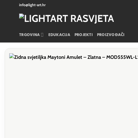
Skip
info@light-art.hr
to
content
TRGOVINA
EDUKACIJA
PROJEKTI
PROIZVOĐAČI