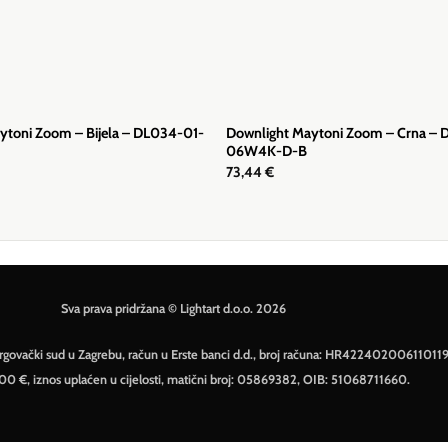
ytoni Zoom – Bijela – DL034-01-
Downlight Maytoni Zoom – Crna –
06W4K-D-B
73,44
€
Sva prava pridržana © Lightart d.o.o. 2026
– Trgovački sud u Zagrebu, račun u Erste banci d.d., broj računa: HR42240200611011
500 €, iznos uplaćen u cijelosti, matični broj: 05869382, OIB: 51068711660.