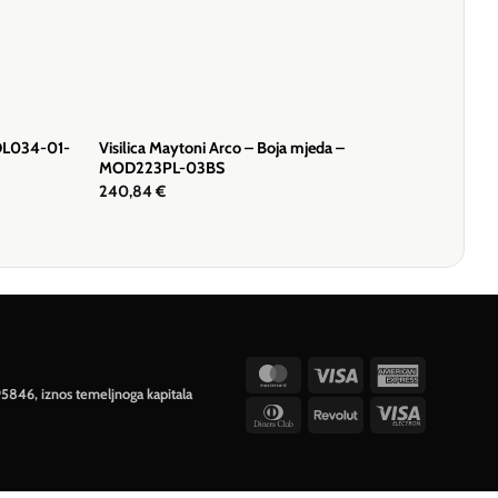
 DL034-01-
Visilica Maytoni Arco – Boja mjeda –
MOD223PL-03BS
240,84
€
MasterCard
Visa
American
95846, iznos temeljnoga kapitala
Express
Dinners
Revolut
Visa
Club
Electron