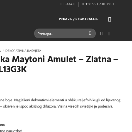
E-MAIL
+385 91 2010 680
PRIJAVA / REGISTRACIJA
Pretraži:
A
/
DEKORATIVNA RASVJETA
ljka Maytoni Amulet – Zlatna –
L13G3K
e boje. Naglašeni dekorativni elementi u obliku reljefnih kugli od lijevanog
— skriven je ispod akrilnog difuzora. Visina visećih svjetiljki je podesiva.
ana
itne narudzbe!