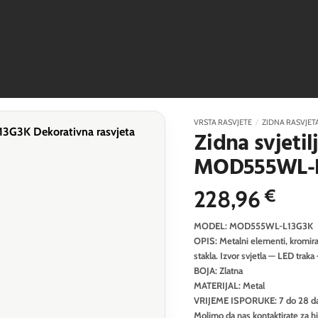
VRSTA RASVJETE
/
ZIDNA RASVJET
Zidna svjeti
MOD555WL-
228,96
€
MODEL: MOD555WL-L13G3K
OPIS: Metalni elementi, kromiran
stakla. Izvor svjetla — LED traka 
BOJA: Zlatna
MATERIJAL: Metal
VRIJEME ISPORUKE: 7 do 28 d
Molimo da nas kontaktirate za h