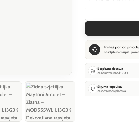
Trebaš pomoć pri oda
Pošaljite nam upit i pom
Besplatna dostava
Za narudžbe iznad 100 €
Sigurna kupovina
Zaštićen način plaćanja