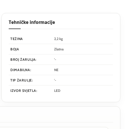
Tehničke informacije
TEŽINA
2,2 kg
BOJA
Zlatna
BROJ ŽARULJA:
'-
DIMABILNA:
NE
TIP ŽARULJE:
'-
IZVOR SVJETLA:
LED