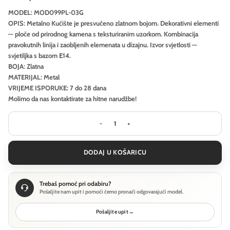
MODEL: MOD099PL-03G
OPIS: Metalno Kućište je presvučeno zlatnom bojom. Dekorativni elementi
— ploče od prirodnog kamena s teksturiranim uzorkom. Kombinacija
pravokutnih linija i zaobljenih elemenata u dizajnu. Izvor svjetlosti —
svjetiljka s bazom E14.
BOJA: Zlatna
MATERIJAL: Metal
VRIJEME ISPORUKE: 7 do 28 dana
Molimo da nas kontaktirate za hitne narudžbe!
Visilica Maytoni Marmo - Zlatna - M
DODAJ U KOŠARICU
Trebaš pomoć pri odabiru?
Pošaljite nam upit i pomoći ćemo pronaći odgovarajući model.
Pošaljite upit
→