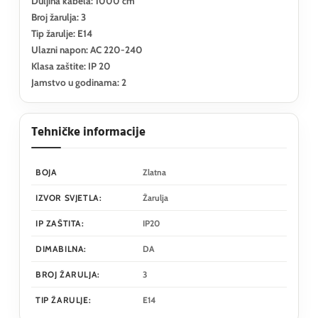
Duljina kabela: 1000 cm
Broj žarulja: 3
Tip žarulje: E14
Ulazni napon: AC 220-240
Klasa zaštite: IP 20
Jamstvo u godinama: 2
Tehničke informacije
BOJA
Zlatna
IZVOR SVJETLA:
Žarulja
IP ZAŠTITA:
IP20
DIMABILNA:
DA
BROJ ŽARULJA:
3
TIP ŽARULJE:
E14