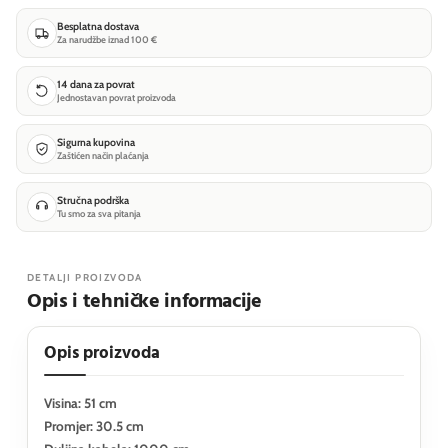
Besplatna dostava
Za narudžbe iznad 100 €
14 dana za povrat
Jednostavan povrat proizvoda
Sigurna kupovina
Zaštićen način plaćanja
Stručna podrška
Tu smo za sva pitanja
DETALJI PROIZVODA
Opis i tehničke informacije
Opis proizvoda
Visina: 51 cm
Promjer: 30.5 cm