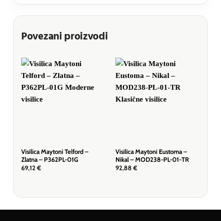
Povezani proizvodi
Visilica Maytoni Telford –
Visilica Maytoni Eustoma –
Visi
Zlatna – P362PL-01G
Nikal – MOD238-PL-01-TR
– M
69,12
€
92,88
€
655