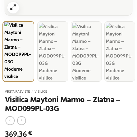
VRSTA RASVJETE
/
VISILICE
Visilica Maytoni Marmo – Zlatna –
MOD099PL-03G
369,36
€