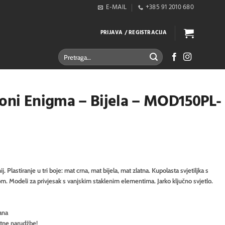
E-MAIL
+385 91 2010 680
PRIJAVA / REGISTRACIJA
Pretraži:
toni Enigma – Bijela – MOD150PL-
. Plastiranje u tri boje: mat crna, mat bijela, mat zlatna. Kupolasta svjetiljka s
. Modeli za privjesak s vanjskim staklenim elementima. Jarko ključno svjetlo.
ana
itne narudžbe!