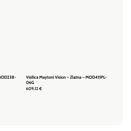
– MOD238-
Visilica Maytoni Vision – Zlatna – MOD411PL-
06G
609,12
€