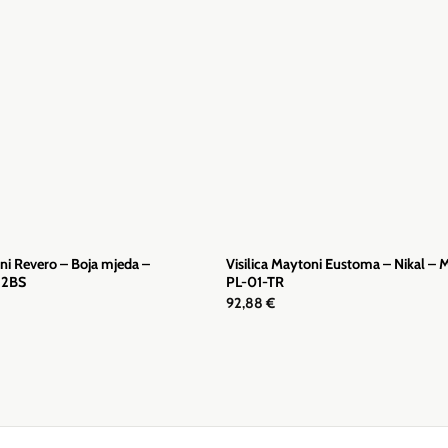
oni Revero – Boja mjeda –
Visilica Maytoni Eustoma – Nikal 
12BS
PL-01-TR
92,88
€