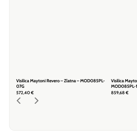
Visilica Maytoni Revero – Zlatna – MOD085PL-
Visilica Mayt
07G
MOD085PL-
572,40
€
859,68
€