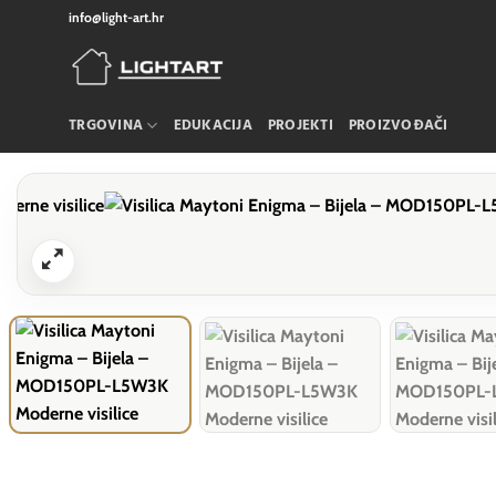
Skip
info@light-art.hr
to
content
TRGOVINA
EDUKACIJA
PROJEKTI
PROIZVOĐAČI