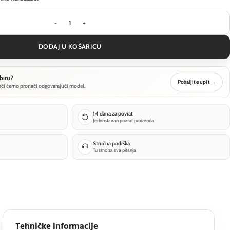
Visilica Maytoni Enigma - Bijela - MOD150PL-L5W3
DODAJ U KOŠARICU
biru?
Pošaljite upit
→
oći ćemo pronaći odgovarajući model.
14 dana za povrat
Jednostavan povrat proizvoda
Stručna podrška
Tu smo za sva pitanja
Tehničke informacije