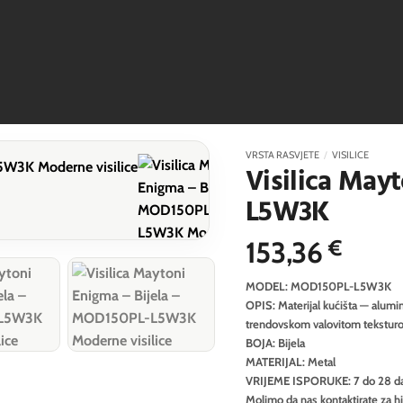
VRSTA RASVJETE
/
VISILICE
Visilica May
L5W3K
153,36
€
MODEL: MOD150PL-L5W3K
OPIS: Materijal kućišta — aluminij
trendovskom valovitom teksturom
BOJA: Bijela
MATERIJAL: Metal
VRIJEME ISPORUKE: 7 do 28 d
Molimo da nas kontaktirate za h