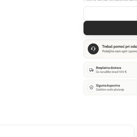
Trebaš pomoć pri oda
Pošaljite nam upit i pom
Besplatna dostava
Za narudžbe iznad 100 €
Sigurna kupovina
Zaštićen način plaćanja