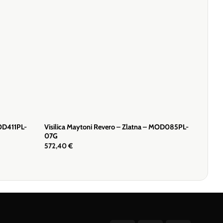
MOD411PL-
Visilica Maytoni Revero – Zlatna – MOD085PL-
07G
572,40
€