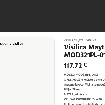
VRSTA RASVJETE
/
VISILICE
Visilica Mayt
MOD321PL-0
117,72
€
MODEL: MOD321PL-01G3
OPIS: Metalno kućište u dvije bo
metalne lukove. Visina se podeša
BOJA: Zlatna
MATERIJAL: Metal
VRIJEME ISPORUKE: 7 do 28 d
Molimo da nas kontaktirate za h