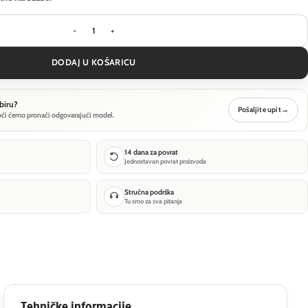
Visilica Maytoni Basic form - Zlatna - MOD321PL-0
DODAJ U KOŠARICU
biru?
Pošaljite upit
→
oći ćemo pronaći odgovarajući model.
14 dana za povrat
Jednostavan povrat proizvoda
Stručna podrška
Tu smo za sva pitanja
Tehničke informacije