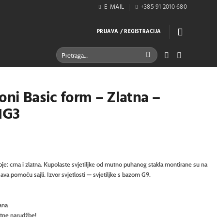
E-MAIL
+385 91 2010 680
PRIJAVA / REGISTRACIJA
Pretraži:
oni Basic form – Zlatna –
1G3
je: crna i zlatna. Kupolaste svjetiljke od mutno puhanog stakla montirane su na
va pomoću sajli. Izvor svjetlosti — svjetiljke s bazom G9.
ana
itne narudžbe!