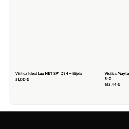
Visilica Mayt
Visilica Ideal Lux NET SP1 D24 – Bijela
5-G
51,00
€
613,44
€