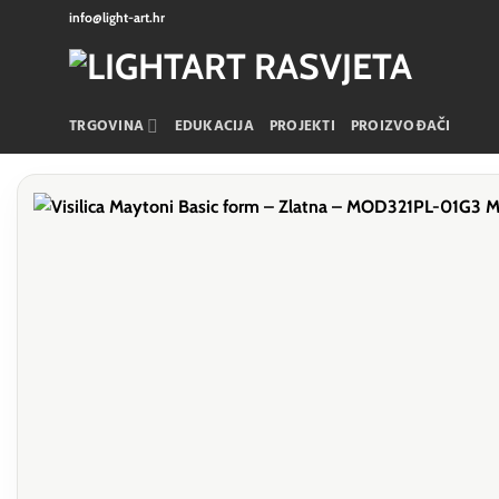
Skip
info@light-art.hr
to
content
TRGOVINA
EDUKACIJA
PROJEKTI
PROIZVOĐAČI