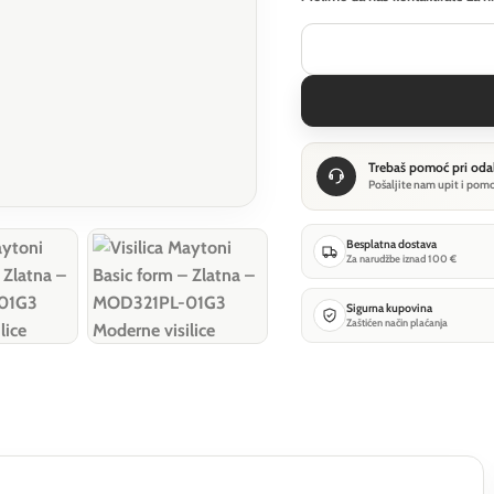
Trebaš pomoć pri oda
Pošaljite nam upit i pom
Besplatna dostava
Za narudžbe iznad 100 €
Sigurna kupovina
Zaštićen način plaćanja