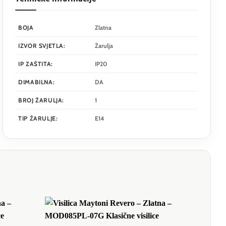
BOJA
Zlatna
IZVOR SVJETLA:
Žarulja
IP ZAŠTITA:
IP20
DIMABILNA:
DA
BROJ ŽARULJA:
1
TIP ŽARULJE:
E14