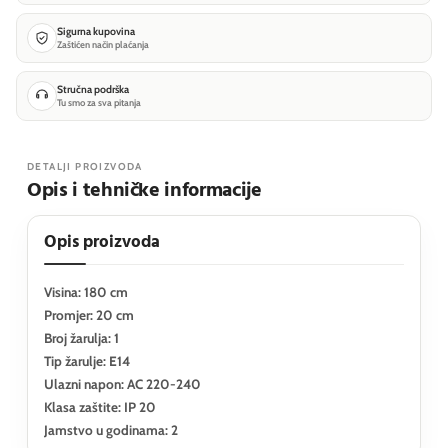
Sigurna kupovina
Zaštićen način plaćanja
Stručna podrška
Tu smo za sva pitanja
DETALJI PROIZVODA
Opis i tehničke informacije
Opis proizvoda
Visina: 180 cm
Promjer: 20 cm
Broj žarulja: 1
Tip žarulje: E14
Ulazni napon: AC 220-240
Klasa zaštite: IP 20
Jamstvo u godinama: 2