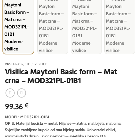
VRSTA RASVJETE
/
VISILICE
Visilica Maytoni Basic form – Mat
crna – MOD321PL-01B1
99,36
€
MODEL: MOD321PL-01B1
OPIS: Materijal kućišta — metal. Nijanse — zlatna, mat bijela, mat crna.
Svjetiljke zaobljene kupole od mat bijelog stakla. Univerzalni oblici,
minimalistički dizajn. Izvor svjetlosti — svjetiljka s bazom E14.