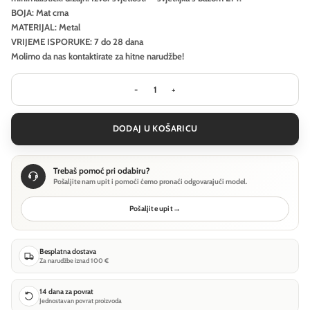
BOJA: Mat crna
MATERIJAL: Metal
VRIJEME ISPORUKE: 7 do 28 dana
Molimo da nas kontaktirate za hitne narudžbe!
Visilica Maytoni Basic form - Mat crn
DODAJ U KOŠARICU
Trebaš pomoć pri odabiru?
Pošaljite nam upit i pomoći ćemo pronaći odgovarajući model.
Pošaljite upit
→
Besplatna dostava
Za narudžbe iznad 100 €
14 dana za povrat
Jednostavan povrat proizvoda