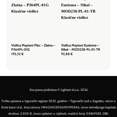
Visilica Maytoni Plec – Zlatna –
Visilica Maytoni Eustoma –
Visi
P364PL-01G
Nikal – MOD238-PL-01-TR
P14
193,32
€
92,88
€
89,
Sva prava pridržana © Lightart d.o.o. 2026
Tvrtka upisana u trgovački registar 2023. godine – Trgovački sud u Zagrebu, račun u
Erste banci d.d., broj računa: HR4224020061101195846, iznos temeljnoga kapitala
društva: 2.500 €, iznos uplaćen u cijelosti, matični broj: 05869382, OIB: