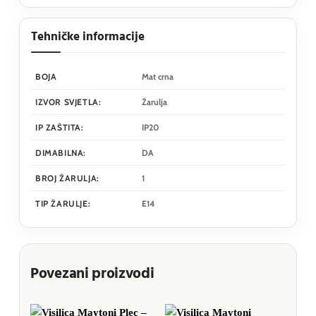
Tehničke informacije
BOJA
Mat crna
IZVOR SVJETLA:
Žarulja
IP ZAŠTITA:
IP20
DIMABILNA:
DA
BROJ ŽARULJA:
1
TIP ŽARULJE:
E14
Povezani proizvodi