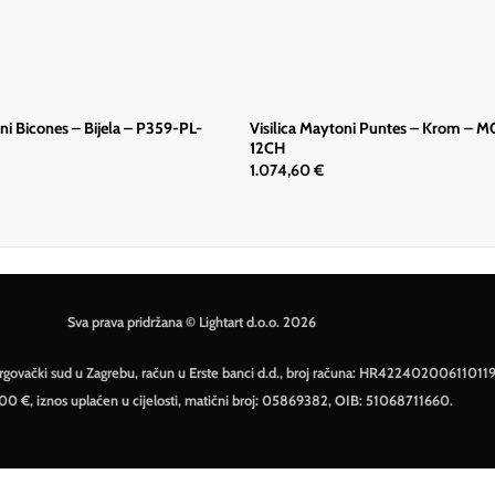
oni Bicones – Bijela – P359-PL-
Visilica Maytoni Puntes – Krom –
12CH
1.074,60
€
Sva prava pridržana © Lightart d.o.o. 2026
– Trgovački sud u Zagrebu, račun u Erste banci d.d., broj računa: HR42240200611011
500 €, iznos uplaćen u cijelosti, matični broj: 05869382, OIB: 51068711660.