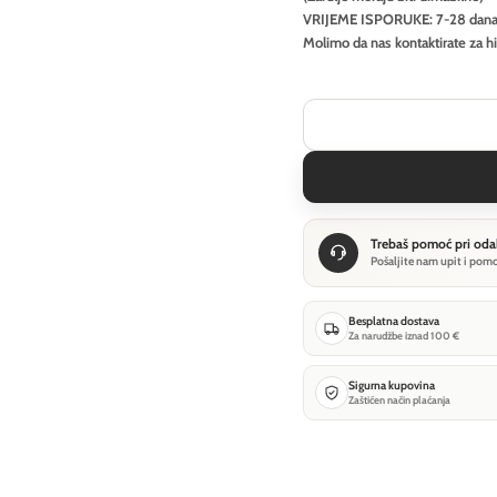
VRIJEME ISPORUKE: 7-28 dan
Molimo da nas kontaktirate za h
Trebaš pomoć pri oda
Pošaljite nam upit i pom
Besplatna dostava
Za narudžbe iznad 100 €
Sigurna kupovina
Zaštićen način plaćanja