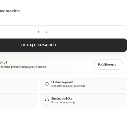
a
itne narudžbe!
Visilica Ideal Lux ULTRATHIN SP D100 ROUND ON-
DODAJ U KOŠARICU
biru?
Pošaljite upit
→
oći ćemo pronaći odgovarajući model.
14 dana za povrat
Jednostavan povrat proizvoda
Stručna podrška
Tu smo za sva pitanja