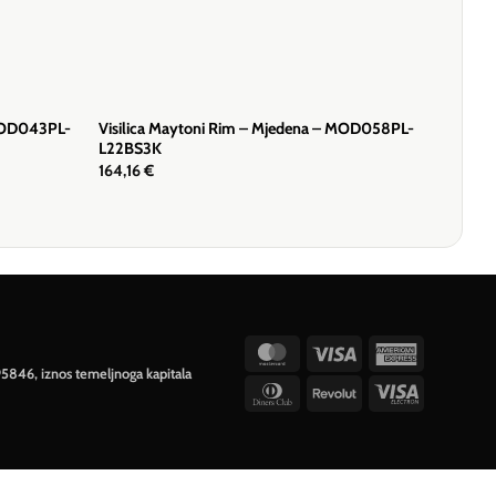
 MOD043PL-
Visilica Maytoni Rim – Mjedena – MOD058PL-
L22BS3K
164,16
€
MasterCard
Visa
American
95846, iznos temeljnoga kapitala
Express
Dinners
Revolut
Visa
Club
Electron