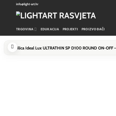
Skip
info@light-art.hr
to
content
TRGOVINA
EDUKACIJA
PROJEKTI
PROIZVOĐAČI