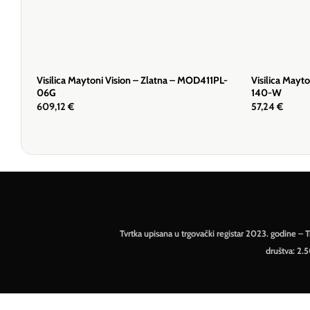
Visilica Maytoni Vision – Zlatna – MOD411PL-
Visilica Mayt
06G
140-W
609,12
€
57,24
€
Tvrtka upisana u trgovački registar 2023. godine 
društva: 2.