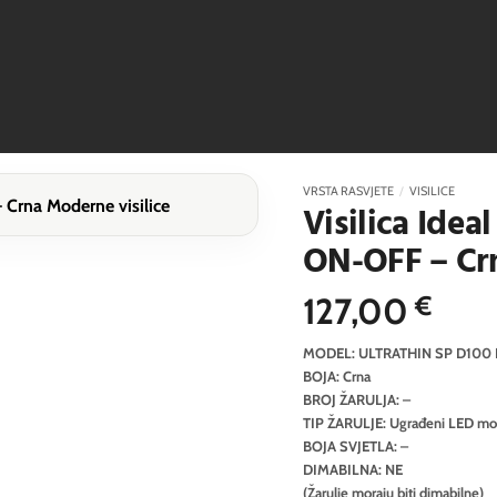
VRSTA RASVJETE
/
VISILICE
Visilica Ide
ON-OFF – Cr
127,00
€
MODEL: ULTRATHIN SP D100
BOJA: Crna
BROJ ŽARULJA: –
TIP ŽARULJE: Ugrađeni LED mo
BOJA SVJETLA: –
DIMABILNA: NE
(Žarulje moraju biti dimabilne)