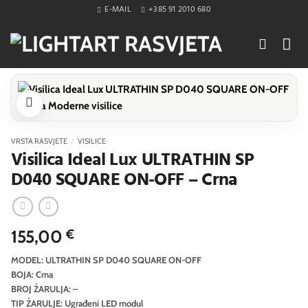
Skip
E-MAIL
+385 91 2010 680
to
content
VRSTA RASVJETE
/
VISILICE
Visilica Ideal Lux ULTRATHIN SP
D040 SQUARE ON-OFF – Crna
155,00
€
MODEL: ULTRATHIN SP D040 SQUARE ON-OFF
BOJA: Crna
BROJ ŽARULJA: –
TIP ŽARULJE: Ugrađeni LED modul