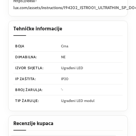
https://ideal-
lux.com/assets/instructions/194202_ISTR001_ULTRATHIN_SP_
Tehničke informacije
BOJA
Crna
DIMABILNA:
NE
IZVOR SVJETLA:
Ugrađeni LED
IP ZAŠTITA:
IP20
BROJ ŽARULJA:
'-
TIP ŽARULJE:
Ugrađeni LED modul
Recenzije kupaca