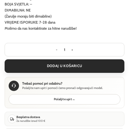
BOJA SVJETLA: –
DIMABILNA: NE
(Žarulje moraju biti dimabilne)
VRIJEME ISPORUKE: 7-28 dana
Molimo da nas kontaktirate za hitne narudžbe!
Visilica Ideal Lux ULTRATHIN SP D0
DODAJ U KOŠARICU
Trebaš pomoć pri odabiru?
Pošaljite nam upit i pomoći ćemo pronaći odgovarajući model.
Pošaljite upit
→
Besplatna dostava
Za narudžbe iznad 100 €