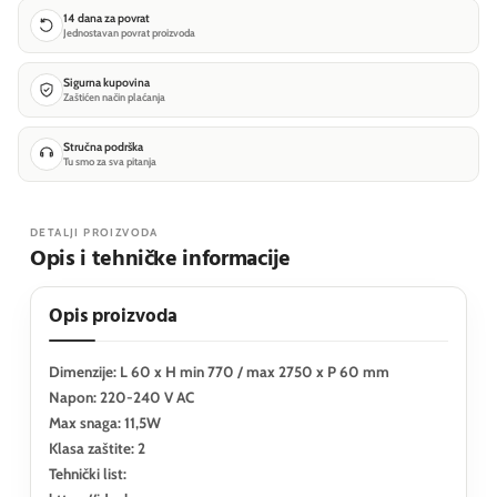
14 dana za povrat
Jednostavan povrat proizvoda
Sigurna kupovina
Zaštićen način plaćanja
Stručna podrška
Tu smo za sva pitanja
DETALJI PROIZVODA
Opis i tehničke informacije
Opis proizvoda
Dimenzije: L 60 x H min 770 / max 2750 x P 60 mm
Napon: 220-240 V AC
Max snaga: 11,5W
Klasa zaštite: 2
Tehnički list: