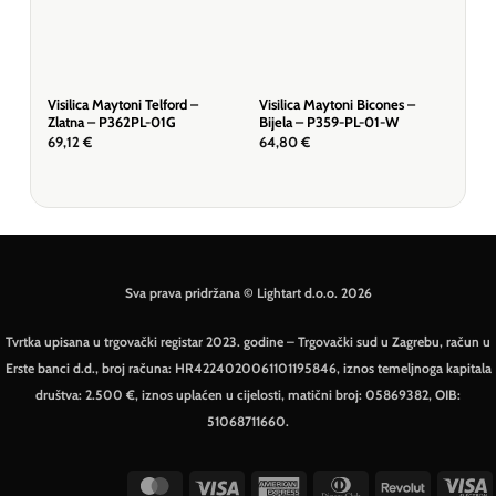
Visilica Maytoni Telford –
Visilica Maytoni Bicones –
Visi
Zlatna – P362PL-01G
Bijela – P359-PL-01-W
Zla
69,12
€
64,80
€
572
Sva prava pridržana © Lightart d.o.o. 2026
Tvrtka upisana u trgovački registar 2023. godine – Trgovački sud u Zagrebu, račun u
Erste banci d.d., broj računa: HR4224020061101195846, iznos temeljnoga kapitala
društva: 2.500 €, iznos uplaćen u cijelosti, matični broj: 05869382, OIB:
51068711660.
MasterCard
Visa
American
Dinners
Revolut
V