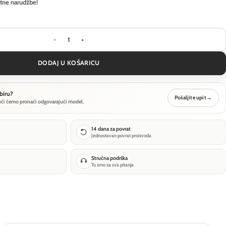
itne narudžbe!
Visilica Ideal Lux PERLAGE SP10 - Bijela količina
DODAJ U KOŠARICU
biru?
Pošaljite upit
→
oći ćemo pronaći odgovarajući model.
14 dana za povrat
Jednostavan povrat proizvoda
Stručna podrška
Tu smo za sva pitanja