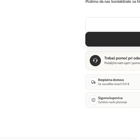
Molimo da nas kontaktirate za h
Trebaš pomoć pri oda
Pošaljite nam upit i pom
Besplatna dostava
Za narudžbe iznad 100 €
Sigurna kupovina
Zaštićen način plaćanja