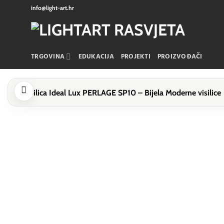
Skip
info@light-art.hr
to
content
TRGOVINA
EDUKACIJA
PROJEKTI
PROIZVOĐAČI