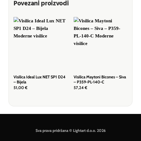
Povezani proizvodi
Visilica Ideal Lux NET SP1 D24
Visilica Maytoni Bicones – Siva
Visi
– Bijela
– P359-PL-140-C
– P
51,00
€
57,24
€
89,
Sva prava pridržana © Lightart d.o.o. 2026