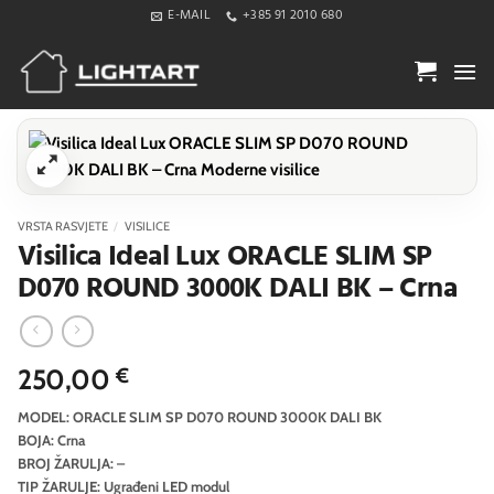
Skip
E-MAIL
+385 91 2010 680
to
content
VRSTA RASVJETE
/
VISILICE
Visilica Ideal Lux ORACLE SLIM SP
D070 ROUND 3000K DALI BK – Crna
250,00
€
MODEL: ORACLE SLIM SP D070 ROUND 3000K DALI BK
BOJA: Crna
BROJ ŽARULJA: –
TIP ŽARULJE: Ugrađeni LED modul