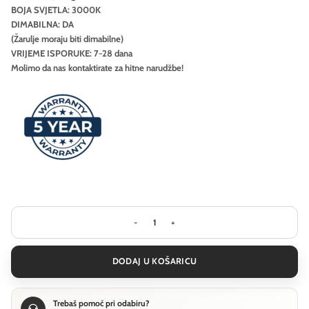
BOJA SVJETLA: 3000K
DIMABILNA: DA
(Žarulje moraju biti dimabilne)
VRIJEME ISPORUKE: 7-28 dana
Molimo da nas kontaktirate za hitne narudžbe!
Visilica Ideal Lux ORACLE SLIM SP 
DODAJ U KOŠARICU
Trebaš pomoć pri odabiru?