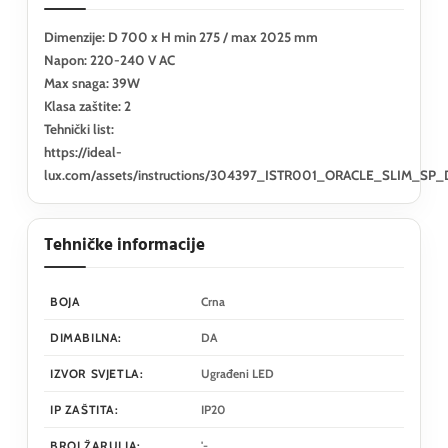
Dimenzije: D 700 x H min 275 / max 2025 mm
Napon: 220-240 V AC
Max snaga: 39W
Klasa zaštite: 2
Tehnički list:
https://ideal-
lux.com/assets/instructions/304397_ISTR001_ORACLE_SLIM_
Tehničke informacije
BOJA
Crna
DIMABILNA:
DA
IZVOR SVJETLA:
Ugrađeni LED
IP ZAŠTITA:
IP20
BROJ ŽARULJA:
'-