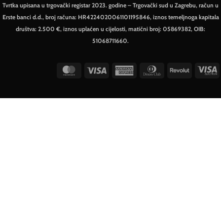
Tvrtka upisana u trgovački registar 2023. godine – Trgovački sud u Zagrebu, račun u
Erste banci d.d., broj računa: HR4224020061101195846, iznos temeljnoga kapitala
društva: 2.500 €, iznos uplaćen u cijelosti, matični broj: 05869382, OIB:
51068711660.
MasterCard
Visa
American
Dinners
Revolut
V
Express
Club
E