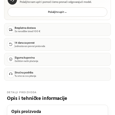
Pošaljite nam upit i pomoći ćemo pronaći odgovarajući model.
Pošaljite upit
→
Besplatna dostava
Za narudžbe iznad 100 €
14 dana za povrat
Jednostavan povrat proizvoda
Sigurna kupovina
Zaštićen način plaćanja
Stručna podrška
Tu smo za sva pitanja
DETALJI PROIZVODA
Opis i tehničke informacije
Opis proizvoda