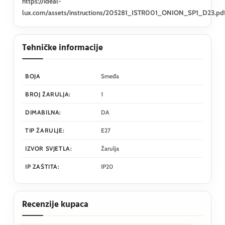
https://ideal-
lux.com/assets/instructions/205281_ISTR001_ONION_SP1_D23.pd
Tehničke informacije
BOJA
Smeđa
BROJ ŽARULJA:
1
DIMABILNA:
DA
TIP ŽARULJE:
E27
IZVOR SVJETLA:
Žarulja
IP ZAŠTITA:
IP20
Recenzije kupaca