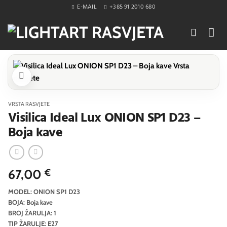
Skip
E-MAIL
+385 91 2010 680
to
content
VRSTA RASVJETE
Visilica Ideal Lux ONION SP1 D23 –
Boja kave
67,00
€
MODEL: ONION SP1 D23
BOJA: Boja kave
BROJ ŽARULJA: 1
TIP ŽARULJE: E27