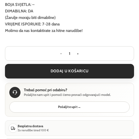
BOJA SVJETLA: –
DIMABILNA: DA
(Žarulje moraju biti dimabilne)
VRIJEME ISPORUKE: 7-28 dana
Molimo da nas kontaktirate za hitne narudžbe!
Visilica Ideal Lux ONION SP1 D23 - Bo
DODAJ U KOŠARICU
Trebaš pomoć pri odabiru?
Pošaljite nam upit i pomoći ćemo pronaći odgovarajući model.
Pošaljite upit
→
Besplatna dostava
Za narudžbe iznad 100 €