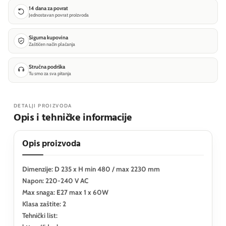
14 dana za povrat
Jednostavan povrat proizvoda
Sigurna kupovina
Zaštićen način plaćanja
Stručna podrška
Tu smo za sva pitanja
DETALJI PROIZVODA
Opis i tehničke informacije
Opis proizvoda
Dimenzije: D 235 x H min 480 / max 2230 mm
Napon: 220-240 V AC
Max snaga: E27 max 1 x 60W
Klasa zaštite: 2
Tehnički list: