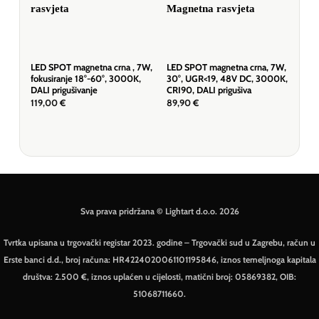
LED SPOT magnetna crna , 7W,
LED SPOT magnetna crna, 7W,
LED 
fokusiranje 18°-60°, 3000K,
30°, UGR<19, 48V DC, 3000K,
90° 
DALI prigušivanje
CRI90, DALI prigušiva
48V
prig
119,00
€
89,90
€
109
Sva prava pridržana © Lightart d.o.o. 2026
Tvrtka upisana u trgovački registar 2023. godine – Trgovački sud u Zagrebu, račun u
Erste banci d.d., broj računa: HR4224020061101195846, iznos temeljnoga kapitala
društva: 2.500 €, iznos uplaćen u cijelosti, matični broj: 05869382, OIB:
51068711660.