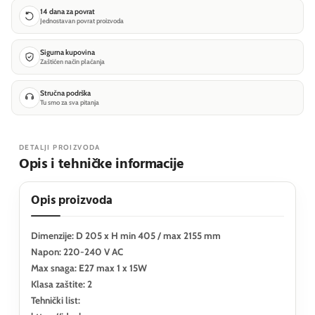
14 dana za povrat
Jednostavan povrat proizvoda
Sigurna kupovina
Zaštićen način plaćanja
Stručna podrška
Tu smo za sva pitanja
DETALJI PROIZVODA
Opis i tehničke informacije
Opis proizvoda
Dimenzije: D 205 x H min 405 / max 2155 mm
Napon: 220-240 V AC
Max snaga: E27 max 1 x 15W
Klasa zaštite: 2
Tehnički list: