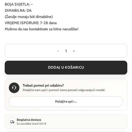
BOJA SVJETLA: –
DIMABILNA: DA
(Žarulje moraju biti dimabilne)
VRIJEME ISPORUKE: 7-28 dana
Molimo da nas kontaktirate za hitne narudžbe!
Visilica Ideal Lux OIL-5 SP1 - Beton ko
DODAJ U KOŠARICU
Trebaš pomoć pri odabiru?
Pošaljite nam upit i pomoći ćemo pronaći odgovarajući model.
Pošaljite upit
→
Besplatna dostava
Za narudžbe iznad 100 €