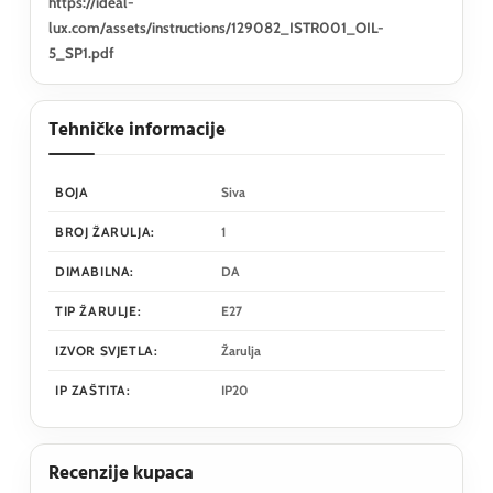
https://ideal-
lux.com/assets/instructions/129082_ISTR001_OIL-
5_SP1.pdf
Tehničke informacije
BOJA
Siva
BROJ ŽARULJA:
1
DIMABILNA:
DA
TIP ŽARULJE:
E27
IZVOR SVJETLA:
Žarulja
IP ZAŠTITA:
IP20
Recenzije kupaca