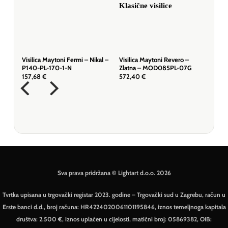
atna
Visilica Maytoni Fermi – Nikal –
Visilica Maytoni Revero –
P140-PL-170-1-N
Zlatna – MOD085PL-07G
157,68
€
572,40
€
Sva prava pridržana © Lightart d.o.o. 2026
Tvrtka upisana u trgovački registar 2023. godine – Trgovački sud u Zagrebu, račun u
Erste banci d.d., broj računa: HR4224020061101195846, iznos temeljnoga kapitala
društva: 2.500 €, iznos uplaćen u cijelosti, matični broj: 05869382, OIB: