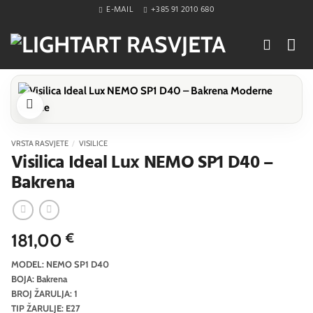
Skip
E-MAIL
+385 91 2010 680
to
content
VRSTA RASVJETE
/
VISILICE
Visilica Ideal Lux NEMO SP1 D40 –
Bakrena
181,00
€
MODEL: NEMO SP1 D40
BOJA: Bakrena
BROJ ŽARULJA: 1
TIP ŽARULJE: E27