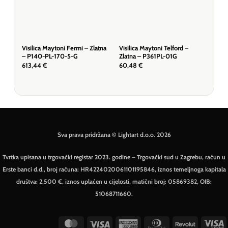
Visilica Maytoni Fermi – Zlatna
Visilica Maytoni Telford –
Visi
– P140-PL-170-5-G
Zlatna – P361PL-01G
P14
613,44
€
60,48
€
613
Sva prava pridržana © Lightart d.o.o. 2026
Tvrtka upisana u trgovački registar 2023. godine – Trgovački sud u Zagrebu, račun u
Erste banci d.d., broj računa: HR4224020061101195846, iznos temeljnoga kapitala
društva: 2.500 €, iznos uplaćen u cijelosti, matični broj: 05869382, OIB:
51068711660.
MasterCard
Visa
American
Dinners
Revolut
V