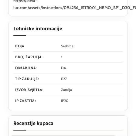
https://ideal-
lux.com/assets/instructions/094236_ISTR001_NEMO_SP1_D30_F
Tehničke informacije
BOJA
Srebrna
BROJ ŽARULJA:
1
DIMABILNA:
DA
TIP ŽARULJE:
E27
IZVOR SVJETLA:
Žarulja
IP ZAŠTITA:
IP20
Recenzije kupaca