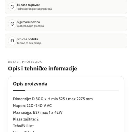
14 dana za povrat
Jednostavan povrat proizvoda
Sigurna kupovina
Zaštićen način plaćanja
Stručna podrška
Tu smo za sva pitanja
DETALJI PROIZVODA
Opis i tehničke informacije
Opis proizvoda
Dimenzije: D 300 x H min 525 / max 2275 mm
Napon: 220-240 V AC
Max snaga: E27 max 1 x 42W
Klasa zaštite: 2
Tehnički list: