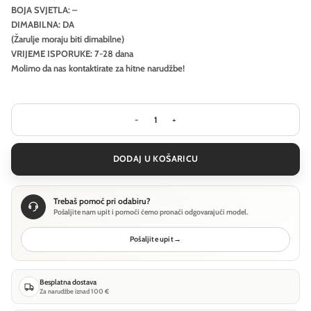
BOJA SVJETLA: –
DIMABILNA: DA
(Žarulje moraju biti dimabilne)
VRIJEME ISPORUKE: 7-28 dana
Molimo da nas kontaktirate za hitne narudžbe!
Visilica Ideal Lux NEMO SP1 D30 - Sre
DODAJ U KOŠARICU
Trebaš pomoć pri odabiru?
Pošaljite nam upit i pomoći ćemo pronaći odgovarajući model.
Pošaljite upit
→
Besplatna dostava
Za narudžbe iznad 100 €