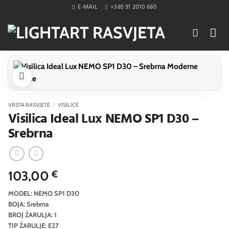
Skip
E-MAIL
+385 91 2010 680
to
content
VRSTA RASVJETE
/
VISILICE
Visilica Ideal Lux NEMO SP1 D30 –
Srebrna
103,00
€
MODEL: NEMO SP1 D30
BOJA: Srebrna
BROJ ŽARULJA: 1
TIP ŽARULJE: E27