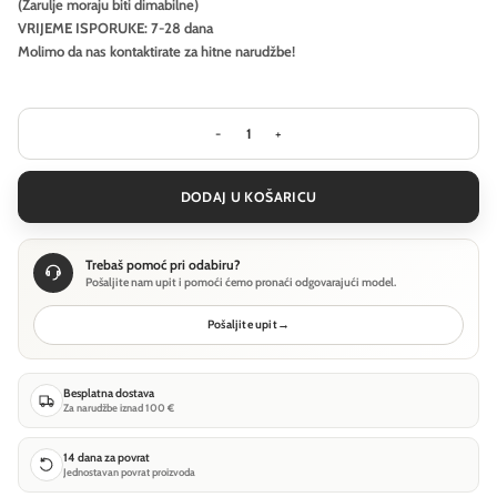
(Žarulje moraju biti dimabilne)
VRIJEME ISPORUKE: 7-28 dana
Molimo da nas kontaktirate za hitne narudžbe!
Visilica Ideal Lux MONET SP5 - Bijela 
DODAJ U KOŠARICU
Trebaš pomoć pri odabiru?
Pošaljite nam upit i pomoći ćemo pronaći odgovarajući model.
Pošaljite upit
→
Besplatna dostava
Za narudžbe iznad 100 €
14 dana za povrat
Jednostavan povrat proizvoda