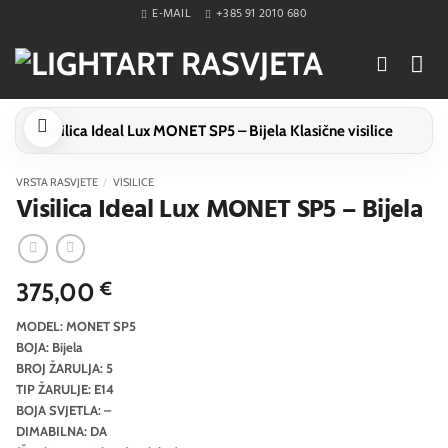
Skip
E-MAIL
+385 91 2010 680
to
content
VRSTA RASVJETE
/
VISILICE
Visilica Ideal Lux MONET SP5 – Bijela
375,00
€
MODEL: MONET SP5
BOJA: Bijela
BROJ ŽARULJA: 5
TIP ŽARULJE: E14
BOJA SVJETLA: –
DIMABILNA: DA