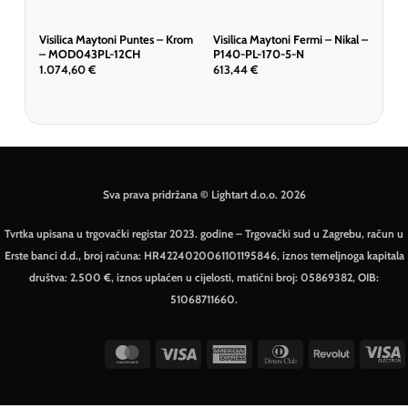
Visilica Maytoni Puntes – Krom
Visilica Maytoni Fermi – Nikal –
Visi
– MOD043PL-12CH
P140-PL-170-5-N
– P
1.074,60
€
613,44
€
57,
Sva prava pridržana © Lightart d.o.o. 2026
Tvrtka upisana u trgovački registar 2023. godine – Trgovački sud u Zagrebu, račun u
Erste banci d.d., broj računa: HR4224020061101195846, iznos temeljnoga kapitala
društva: 2.500 €, iznos uplaćen u cijelosti, matični broj: 05869382, OIB:
51068711660.
MasterCard
Visa
American
Dinners
Revolut
V
Express
Club
E