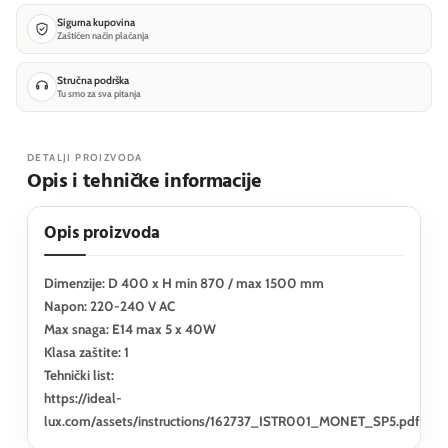
Sigurna kupovina
Zaštićen način plaćanja
Stručna podrška
Tu smo za sva pitanja
DETALJI PROIZVODA
Opis i tehničke informacije
Opis proizvoda
Dimenzije: D 400 x H min 870 / max 1500 mm
Napon: 220-240 V AC
Max snaga: E14 max 5 x 40W
Klasa zaštite: 1
Tehnički list:
https://ideal-
lux.com/assets/instructions/162737_ISTR001_MONET_SP5.pdf