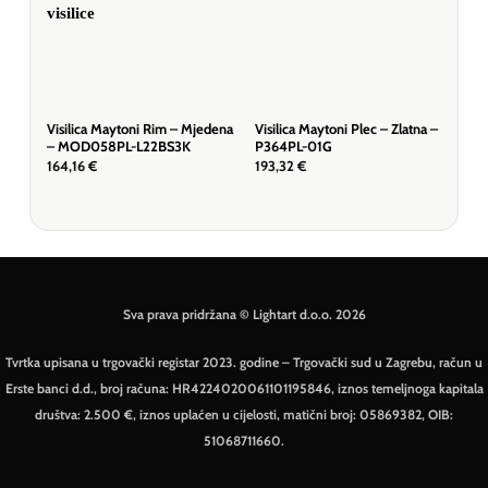
Visilica Maytoni Rim – Mjedena
Visilica Maytoni Plec – Zlatna –
Visi
– MOD058PL-L22BS3K
P364PL-01G
P14
164,16
€
193,32
€
613
Sva prava pridržana © Lightart d.o.o. 2026
Tvrtka upisana u trgovački registar 2023. godine – Trgovački sud u Zagrebu, račun u
Erste banci d.d., broj računa: HR4224020061101195846, iznos temeljnoga kapitala
društva: 2.500 €, iznos uplaćen u cijelosti, matični broj: 05869382, OIB:
51068711660.