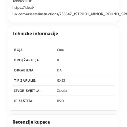
Tehnički list:
https://ideal-
lux.com/assets/instructions/235547_ISTR001_MINOR_ROUND_SP
Tehničke informacije
BOJA
Crna
BROJ ŽARULJA:
8
DIMABILNA:
DA
TIP ŽARULJE:
GX53
IZVOR SVJETLA:
Žarulja
IP ZAŠTITA:
IP20
Recenzije kupaca