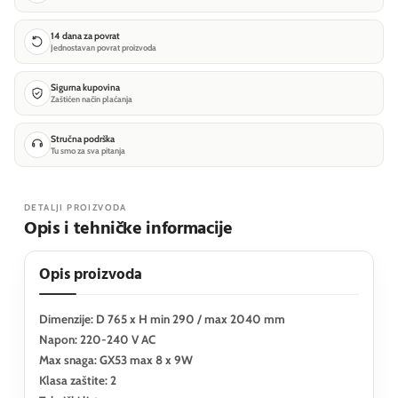
14 dana za povrat
Jednostavan povrat proizvoda
Sigurna kupovina
Zaštićen način plaćanja
Stručna podrška
Tu smo za sva pitanja
DETALJI PROIZVODA
Opis i tehničke informacije
Opis proizvoda
Dimenzije: D 765 x H min 290 / max 2040 mm
Napon: 220-240 V AC
Max snaga: GX53 max 8 x 9W
Klasa zaštite: 2