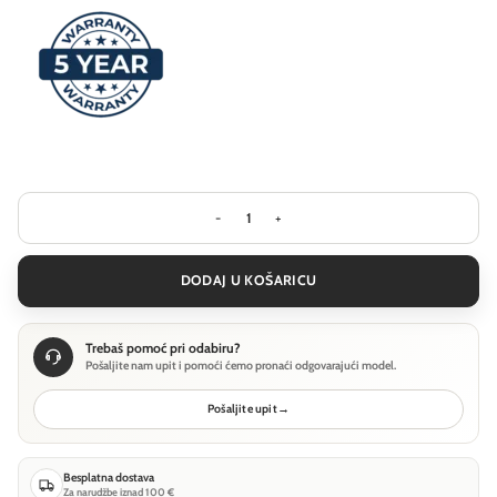
Visilica Ideal Lux MINOR ROUND SP8 -
DODAJ U KOŠARICU
Trebaš pomoć pri odabiru?
Pošaljite nam upit i pomoći ćemo pronaći odgovarajući model.
Pošaljite upit
→
Besplatna dostava
Za narudžbe iznad 100 €