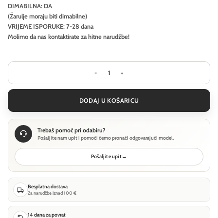
DIMABILNA: DA
(Žarulje moraju biti dimabilne)
VRIJEME ISPORUKE: 7-28 dana
Molimo da nas kontaktirate za hitne narudžbe!
Visilica Ideal Lux MAPA SP1 D40 - Bije
DODAJ U KOŠARICU
Trebaš pomoć pri odabiru?
Pošaljite nam upit i pomoći ćemo pronaći odgovarajući model.
Pošaljite upit
→
Besplatna dostava
Za narudžbe iznad 100 €
14 dana za povrat