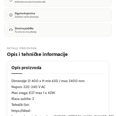
Jednostavan povrat proizvoda
Sigurna kupovina
Zaštićen način plaćanja
Stručna podrška
Tu smo za sva pitanja
DETALJI PROIZVODA
Opis i tehničke informacije
Opis proizvoda
Dimenzije: D 400 x H min 650 / max 2400 mm
Napon: 220-240 V AC
Max snaga: E27 max 1 x 42W
Klasa zaštite: 2
Tehnički list:
https://ideal-