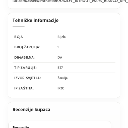
lux.com/assets/instructions/032139_ISTR001_MAPA_BIANCO_SP1
Tehničke informacije
BOJA
Bijela
BROJ ŽARULJA:
1
DIMABILNA:
DA
TIP ŽARULJE:
E27
IZVOR SVJETLA:
Žarulja
IP ZAŠTITA:
IP20
Recenzije kupaca
Recenzije