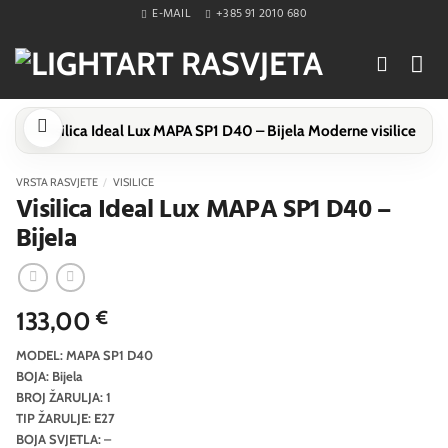
Skip
E-MAIL
+385 91 2010 680
to
content
VRSTA RASVJETE
/
VISILICE
Visilica Ideal Lux MAPA SP1 D40 –
Bijela
133,00
€
MODEL: MAPA SP1 D40
BOJA: Bijela
BROJ ŽARULJA: 1
TIP ŽARULJE: E27
BOJA SVJETLA: –