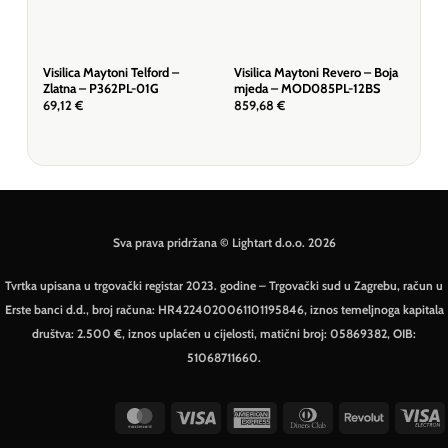
Visilica Maytoni Telford –
Visilica Maytoni Revero – Boja
Visi
Zlatna – P362PL-01G
mjeda – MOD085PL-12BS
– P
69,12
€
859,68
€
157
Sva prava pridržana © Lightart d.o.o. 2026
Tvrtka upisana u trgovački registar 2023. godine – Trgovački sud u Zagrebu, račun u
Erste banci d.d., broj računa: HR4224020061101195846, iznos temeljnoga kapitala
društva: 2.500 €, iznos uplaćen u cijelosti, matični broj: 05869382, OIB:
51068711660.
MasterCard
Visa
American
Dinners
Revolut
V
Express
Club
E