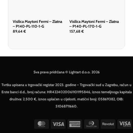
Visilica Maytoni Fermi – Zlatna
Visilica Maytoni Fermi – Zlatna
Visi
– P140-PL-110-1-G
– P140-PL-170-1-G
Bij
89,64
€
157,68
€
64,
Sva prava pridržana © Lightart d.o.o. 2026
Tvrtka upisana u trgovački registar 2023. godine – Trgovački sud u Zagrebu, račun u
Erste banci d.d., broj računa: HR4224020061101195846, iznos temeljnoga kapitala
društva: 2.500 €, iznos uplaćen u cijelosti, matični broj: 05869382, OIB:
51068711660.
MasterCard
Visa
American
Dinners
Revolut
V
Express
Club
E