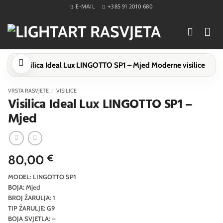
Skip
E-MAIL
+385 91 2010 680
to
content
VRSTA RASVJETE
/
VISILICE
Visilica Ideal Lux LINGOTTO SP1 –
Mjed
80,00
€
MODEL: LINGOTTO SP1
BOJA: Mjed
BROJ ŽARULJA: 1
TIP ŽARULJE: G9
BOJA SVJETLA: –