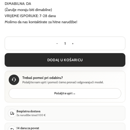
DIMABILNA: DA
(Žarulje moraju biti dimabilne)
VRIJEME ISPORUKE: 7-28 dana
Molimo da nas kontaktirate za hitne narudžbe!
Visilica Ideal Lux LINGOTTO SP1 - Mje
DODAJ U KOŠARICU
Trebaš pomoć pri odabiru?
Pošaljite nam upit i pomoći ćemo pronaći odgovarajući model.
Pošaljite upit
→
Besplatna dostava
Za narudžbe iznad 100 €
14 dana za povrat