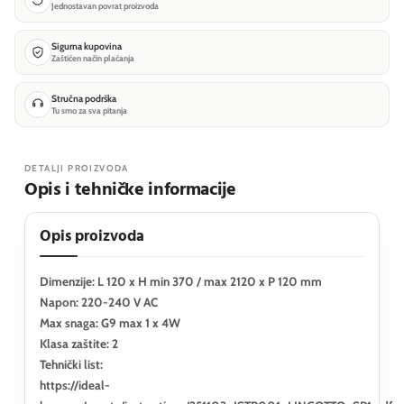
Jednostavan povrat proizvoda
Sigurna kupovina
Zaštićen način plaćanja
Stručna podrška
Tu smo za sva pitanja
DETALJI PROIZVODA
Opis i tehničke informacije
Opis proizvoda
Dimenzije: L 120 x H min 370 / max 2120 x P 120 mm
Napon: 220-240 V AC
Max snaga: G9 max 1 x 4W
Klasa zaštite: 2
Tehnički list:
https://ideal-