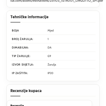
lux.com/assets/instructions/251103_ISTR001_LINGOTTO_SP1.pdf
Tehničke informacije
BOJA
Mjed
BROJ ŽARULJA:
1
DIMABILNA:
DA
TIP ŽARULJE:
G9
IZVOR SVJETLA:
Žarulja
IP ZAŠTITA:
IP20
Recenzije kupaca
Recenzije