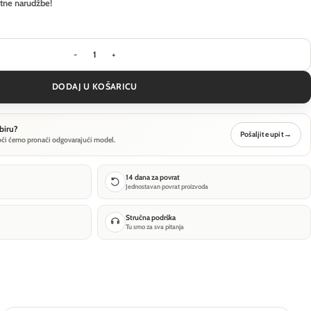
itne narudžbe!
Visilica Ideal Lux LENA SP3 D64 - Bijela količina
DODAJ U KOŠARICU
biru?
Pošaljite upit
→
oći ćemo pronaći odgovarajući model.
14 dana za povrat
Jednostavan povrat proizvoda
Stručna podrška
Tu smo za sva pitanja