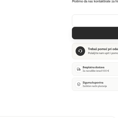
Molimo da nas kontaktirate za h
Trebaš pomoć pri oda
Pošaljite nam upit i pom
Besplatna dostava
Za narudžbe iznad 100 €
Sigurna kupovina
Zaštićen način plaćanja