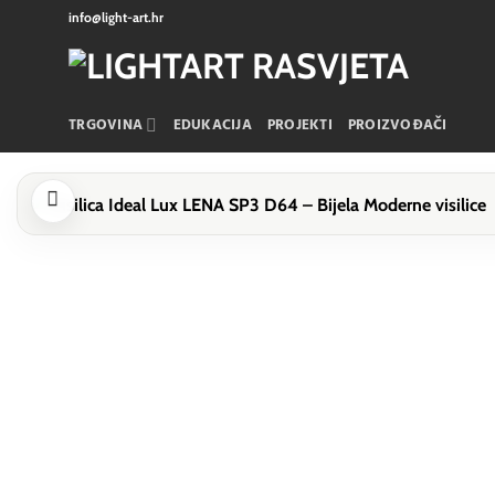
Skip
info@light-art.hr
to
content
TRGOVINA
EDUKACIJA
PROJEKTI
PROIZVOĐAČI