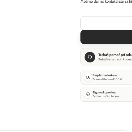
Molimo da nas kontaktirate za h
Trebaš pomoć pri oda
Pošaljite nam upit i pom
Besplatna dostava
Za narudžbe iznad 100 €
Sigurna kupovina
Zaštićen način plaćanja