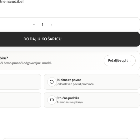
itne narudžbe!
Visilica Ideal Lux ICE SP5 - Crna količina
DODAJ U KOŠARICU
biru?
Pošaljite upit
→
oći ćemo pronaći odgovarajući model.
14 dana za povrat
Jednostavan povrat proizvoda
Stručna podrška
Tu smo za sva pitanja