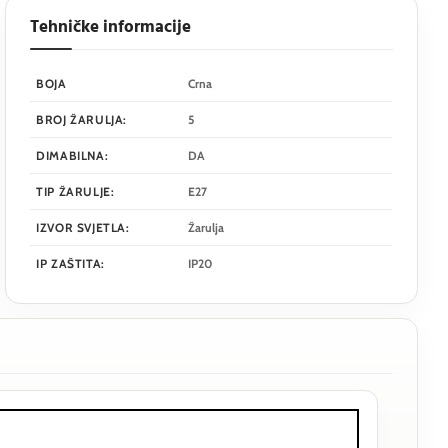
Tehničke informacije
BOJA
Crna
BROJ ŽARULJA:
5
DIMABILNA:
DA
TIP ŽARULJE:
E27
IZVOR SVJETLA:
Žarulja
IP ZAŠTITA:
IP20