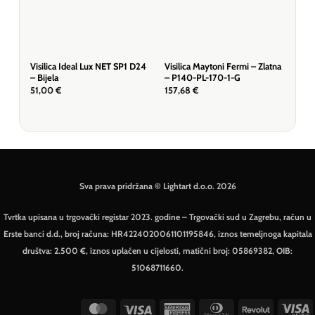
Visilica Ideal Lux NET SP1 D24
Visilica Maytoni Fermi – Zlatna
Visi
– Bijela
– P140-PL-170-1-G
– M
51,00
€
157,68
€
1.0
Sva prava pridržana © Lightart d.o.o. 2026
Tvrtka upisana u trgovački registar 2023. godine – Trgovački sud u Zagrebu, račun u
Erste banci d.d., broj računa: HR4224020061101195846, iznos temeljnoga kapitala
društva: 2.500 €, iznos uplaćen u cijelosti, matični broj: 05869382, OIB:
51068711660.
MasterCard
Visa
American
Dinners
Revolut
V