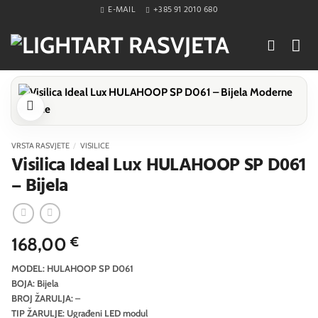
Skip
E-MAIL
+385 91 2010 680
to
content
VRSTA RASVJETE
/
VISILICE
Visilica Ideal Lux HULAHOOP SP D061
– Bijela
168,00
€
MODEL: HULAHOOP SP D061
BOJA: Bijela
BROJ ŽARULJA: –
TIP ŽARULJE: Ugrađeni LED modul