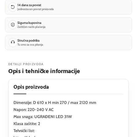
14 dana za povrat
Jednostavan povrat proizvoda
Sigurna kupovina
Zaštićen način plaćanja
Stručna podrška
Tu smo za sva pitanja
DETALJI PROIZVODA
Opis i tehničke informacije
Opis proizvoda
Dimenzije: D 610 x H min 270 / max 2120 mm
Napon: 220-240 V AC
Max snaga: UGRAĐENI LED 31W
Klasa zaštite: 2
Tehnički list: