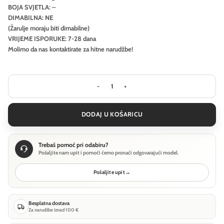
BOJA SVJETLA: –
DIMABILNA: NE
(Žarulje moraju biti dimabilne)
VRIJEME ISPORUKE: 7-28 dana
Molimo da nas kontaktirate za hitne narudžbe!
Visilica Ideal Lux HULAHOOP SP D061 
DODAJ U KOŠARICU
Trebaš pomoć pri odabiru?
Pošaljite nam upit i pomoći ćemo pronaći odgovarajući model.
Pošaljite upit
→
Besplatna dostava
Za narudžbe iznad 100 €