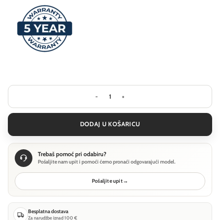
Visilica Ideal Lux GEMINI SP D081 ON
DODAJ U KOŠARICU
Trebaš pomoć pri odabiru?
Pošaljite nam upit i pomoći ćemo pronaći odgovarajući model.
Pošaljite upit
→
Besplatna dostava
Za narudžbe iznad 100 €