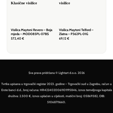
Visilica Maytoni Revero – Boja
Visilica Maytoni Telford –
Visi
mjeda – MOD085PL-07BS
Zlatna – P362PL-01G
– M
572,40
€
69,12
€
164
Sva prava pridržana © Lightart d.o.o. 2026
Tvrtka upisana u trgovački registar 2023. godine – Trgovački sud u Zagrebu, račun u
Erste banci d.d., broj računa: HR4224020061101195846, iznos temeljnoga kapitala
društva: 2.500 €, iznos uplaćen u cijelosti, matični broj: 05869382, OIB:
51068711660.