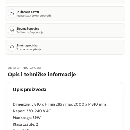
14 dana za povrat
Jednostavan povrat proizvoda
Sigurna kupovina
Zaštićen način plaćanja
Stručna podrška
Tu smo za sva pitanja
DETALJI PROIZVODA
Opis i tehničke informacije
Opis proizvoda
Dimenzije: L 810 x H min 285 / max 2000 x P 810 mm
Napon: 220-240 V AC
Max snaga: 59W
Klasa zaštite: 2