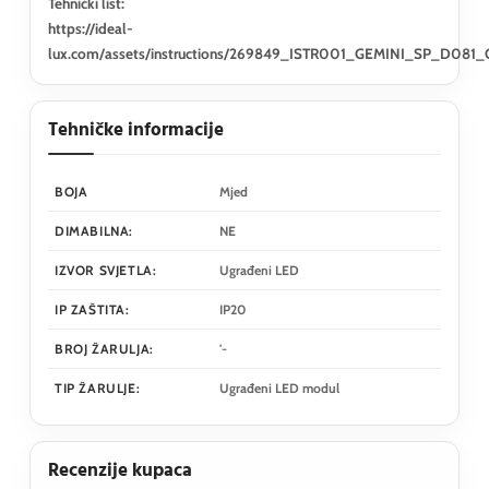
Tehnički list:
https://ideal-
lux.com/assets/instructions/269849_ISTR001_GEMINI_SP_D081
Tehničke informacije
BOJA
Mjed
DIMABILNA:
NE
IZVOR SVJETLA:
Ugrađeni LED
IP ZAŠTITA:
IP20
BROJ ŽARULJA:
'-
TIP ŽARULJE:
Ugrađeni LED modul
Recenzije kupaca