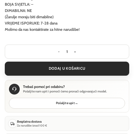
BOJA SVJETLA: –
DIMABILNA: NE
(Žarulje moraju biti dimabilne)
VRIJEME ISPORUKE: 7-28 dana
Molimo da nas kontaktirate za hitne narudžbe!
Visilica Ideal Lux GEMINI SP D042 ON-
DODAJ U KOŠARICU
Trebaš pomoć pri odabiru?
Pošaljite nam upit i pomoći ćemo pronaći odgovarajući model.
Pošaljite upit
→
Besplatna dostava
Za narudžbe iznad 100 €