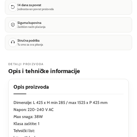
14 dana za povrat
Jednostavan povrat proizvoda
Sigurna kupovina
Zaštićen način plaćanja
Stručna podrška
Tu smo za sva pitanja
DETALJI PROIZVODA
Opis i tehničke informacije
Opis proizvoda
Dimenzije: L 425 x H min 285 / max 1525 x P 425 mm
Napon: 220-240 V AC
Max snaga: 38W
Klasa zaštite: 1
Tehnički list: