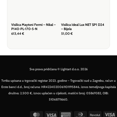
Visilica Maytoni Fermi – Nikal –
Visilica Ideal Lux NET SP1 D24
Visi
P140-PL-170-5-N
– Bijela
mje
613,44
€
51,00
€
572
Sva prava pridržana © Lightart d.o.o. 2026
Tvrtka upisana u trgovački registar 2023. godine – Trgovački sud u Zagrebu, račun u
Erste banci d.d., broj računa: HR4224020061101195846, iznos temeljnoga kapitala
društva: 2.500 €, iznos uplaćen u cijelosti, matični broj: 05869382, OIB:
51068711660.
MasterCard
Visa
American
Dinners
Revolut
V