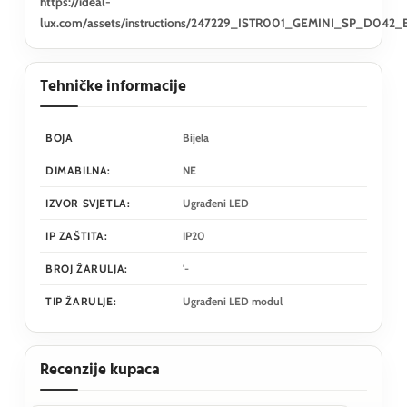
https://ideal-
lux.com/assets/instructions/247229_ISTR001_GEMINI_SP_D042_
Tehničke informacije
BOJA
Bijela
DIMABILNA:
NE
IZVOR SVJETLA:
Ugrađeni LED
IP ZAŠTITA:
IP20
BROJ ŽARULJA:
'-
TIP ŽARULJE:
Ugrađeni LED modul
Recenzije kupaca