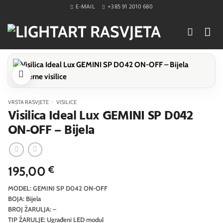
Skip
E-MAIL
+385 91 2010 680
to
content
VRSTA RASVJETE
/
VISILICE
Visilica Ideal Lux GEMINI SP D042
ON-OFF – Bijela
195,00
€
MODEL: GEMINI SP D042 ON-OFF
BOJA: Bijela
BROJ ŽARULJA: –
TIP ŽARULJE: Ugrađeni LED modul