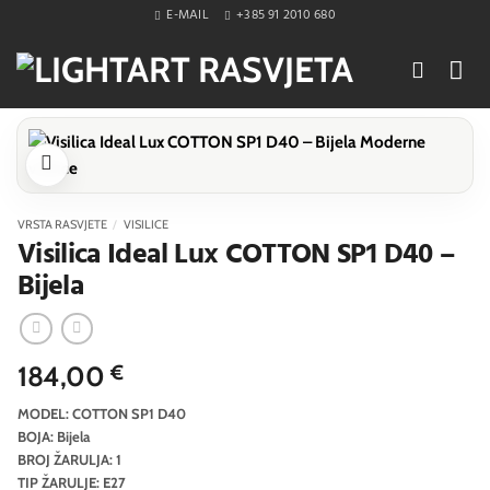
Skip
E-MAIL
+385 91 2010 680
to
content
VRSTA RASVJETE
/
VISILICE
Visilica Ideal Lux COTTON SP1 D40 –
Bijela
184,00
€
MODEL: COTTON SP1 D40
BOJA: Bijela
BROJ ŽARULJA: 1
TIP ŽARULJE: E27