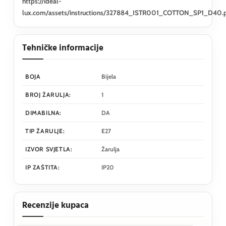
https://ideal-
lux.com/assets/instructions/327884_ISTR001_COTTON_SP1_D40.
Tehničke informacije
BOJA
Bijela
BROJ ŽARULJA:
1
DIMABILNA:
DA
TIP ŽARULJE:
E27
IZVOR SVJETLA:
Žarulja
IP ZAŠTITA:
IP20
Recenzije kupaca