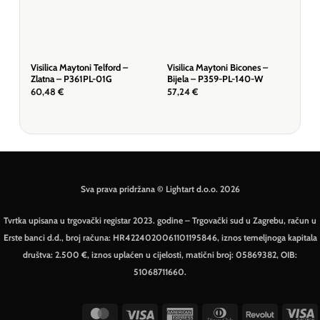
Visilica Maytoni Telford –
Visilica Maytoni Bicones –
Visi
Zlatna – P361PL-01G
Bijela – P359-PL-140-W
mje
60,48
€
57,24
€
859
Sva prava pridržana © Lightart d.o.o. 2026
Tvrtka upisana u trgovački registar 2023. godine – Trgovački sud u Zagrebu, račun u
Erste banci d.d., broj računa: HR4224020061101195846, iznos temeljnoga kapitala
društva: 2.500 €, iznos uplaćen u cijelosti, matični broj: 05869382, OIB:
51068711660.
MasterCard
Visa
American
Dinners
Revolut
V