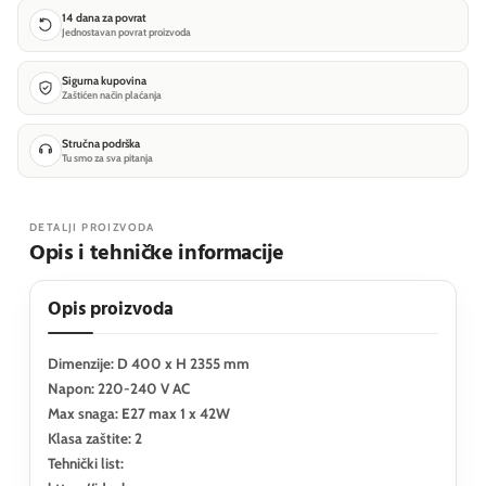
14 dana za povrat
Jednostavan povrat proizvoda
Sigurna kupovina
Zaštićen način plaćanja
Stručna podrška
Tu smo za sva pitanja
DETALJI PROIZVODA
Opis i tehničke informacije
Opis proizvoda
Dimenzije: D 400 x H 2355 mm
Napon: 220-240 V AC
Max snaga: E27 max 1 x 42W
Klasa zaštite: 2
Tehnički list: