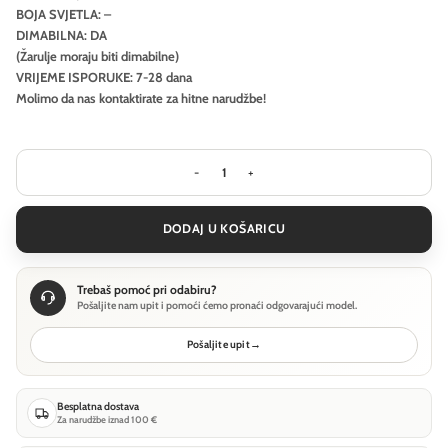
BOJA SVJETLA: –
DIMABILNA: DA
(Žarulje moraju biti dimabilne)
VRIJEME ISPORUKE: 7-28 dana
Molimo da nas kontaktirate za hitne narudžbe!
Visilica Ideal Lux COTTON SP1 D40 - B
DODAJ U KOŠARICU
Trebaš pomoć pri odabiru?
Pošaljite nam upit i pomoći ćemo pronaći odgovarajući model.
Pošaljite upit
→
Besplatna dostava
Za narudžbe iznad 100 €