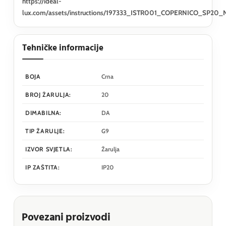
https://ideal-
lux.com/assets/instructions/197333_ISTR001_COPERNICO_SP20_
Tehničke informacije
BOJA
Crna
BROJ ŽARULJA:
20
DIMABILNA:
DA
TIP ŽARULJE:
G9
IZVOR SVJETLA:
Žarulja
IP ZAŠTITA:
IP20
Povezani proizvodi