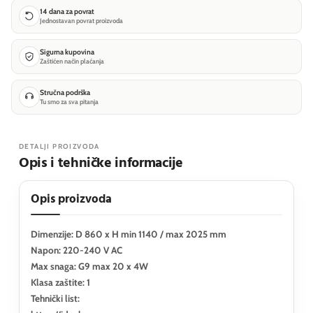
14 dana za povrat
Jednostavan povrat proizvoda
Sigurna kupovina
Zaštićen način plaćanja
Stručna podrška
Tu smo za sva pitanja
DETALJI PROIZVODA
Opis i tehničke informacije
Opis proizvoda
Dimenzije: D 860 x H min 1140 / max 2025 mm
Napon: 220-240 V AC
Max snaga: G9 max 20 x 4W
Klasa zaštite: 1
Tehnički list: