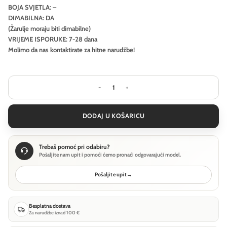
BOJA SVJETLA: –
DIMABILNA: DA
(Žarulje moraju biti dimabilne)
VRIJEME ISPORUKE: 7-28 dana
Molimo da nas kontaktirate za hitne narudžbe!
Visilica Ideal Lux COPERNICO SP20 - 
DODAJ U KOŠARICU
Trebaš pomoć pri odabiru?
Pošaljite nam upit i pomoći ćemo pronaći odgovarajući model.
Pošaljite upit
→
Besplatna dostava
Za narudžbe iznad 100 €