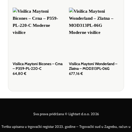
Visilica Maytoni Bicones – Crna
Visilica Maytoni Wonderland –
Visi
– P359-PL-220-C
Zlatna – MOD313PL-06G
– Bi
64,80
€
677,16
€
51,
Sva prava pridržana © Lightart d.o.o. 2026
Tvrtka upisana u trgovački registar 2023. godine – Trgovački sud u Zagrebu, račun u