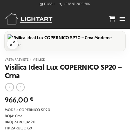
Skip
E-MAIL
+385 91 2010 680
to
content
VRSTA RASVJETE
/
VISILICE
Visilica Ideal Lux COPERNICO SP20 –
Crna
966,00
€
MODEL: COPERNICO SP20
BOJA: Crna
BROJ ŽARULJA: 20
TIP ŽARULJE: G9