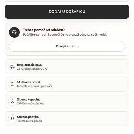
DODAJ U KOŠARICU
Trebaš pomoć pri odabiru?
Pošaljite nam upit i pomoći ćemo pronaći odgovarajući model.
Pošaljite upit
→
Besplatna dostava
Za narudžbe iznad 100 €
14 dana za povrat
Jednostavan povrat proizvoda
Sigurna kupovina
Zaštićen način plaćanja
Stručna podrška
Tu smo za sva pitanja