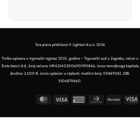
Sva prava pridržana © Lightart d.o.o. 2026
Tvrtka upisana u trgovački registar 2023. godine – Trgovački sud u Zagrebu, račun u
Erste banci d.d., broj računa: HR4224020061101195846, iznos temeljnoga kapitala
društva: 2.500 €, iznos uplaćen u cijelosti, matični broj: 05869382, OIB:
51068711660.
MasterCard
Visa
American
Dinners
Revolut
V
Express
Club
E