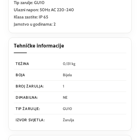
Tip zarulje: GU10
Ulazni napon: 50Hz AC 220-240
Klasa zastite: IP 65
Jamstvo u godinama: 2
Tehničke informacije
TEŽINA
0,131 kg
BOJA
Bijela
BROJ ŽARULJA:
1
DIMABILNA:
NE
TIP ŽARULJE:
GU10
IZVOR SVJETLA:
Žarulja