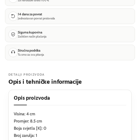
Za narudžbe iznad 100 €
14 dana za povrat
Jednostavan povrat proizvoda
Sigurna kupovina
Zaštićen način plaćanja
Stručna podrška
Tu smo za sva pitanja
DETALJI PROIZVODA
Opis i tehničke informacije
Opis proizvoda
Visina: 4 cm
Promjer: 8.5 cm
Boja svjetla [K]: 0
Broj zarulja: 1