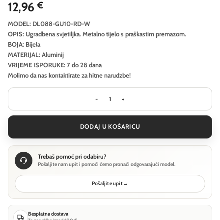
12,96
€
MODEL: DL088-GU10-RD-W
OPIS: Ugradbena svjetiljka. Metalno tijelo s praškastim premazom.
BOJA: Bijela
MATERIJAL: Aluminij
VRIJEME ISPORUKE: 7 do 28 dana
Molimo da nas kontaktirate za hitne narudzbe!
Ugradbena svjetiljka Technical Slim 
DODAJ U KOŠARICU
Trebaš pomoć pri odabiru?
Pošaljite nam upit i pomoći ćemo pronaći odgovarajući model.
Pošaljite upit
→
Besplatna dostava