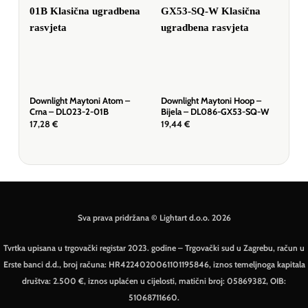
Downlight Maytoni Atom –
Downlight Maytoni Hoop –
Dow
Crna – DL023-2-01B
Bijela – DL086-GX53-SQ-W
Crn
17,28
€
19,44
€
19,
Sva prava pridržana © Lightart d.o.o. 2026
Tvrtka upisana u trgovački registar 2023. godine – Trgovački sud u Zagrebu, račun u
Erste banci d.d., broj računa: HR4224020061101195846, iznos temeljnoga kapitala
društva: 2.500 €, iznos uplaćen u cijelosti, matični broj: 05869382, OIB:
51068711660.