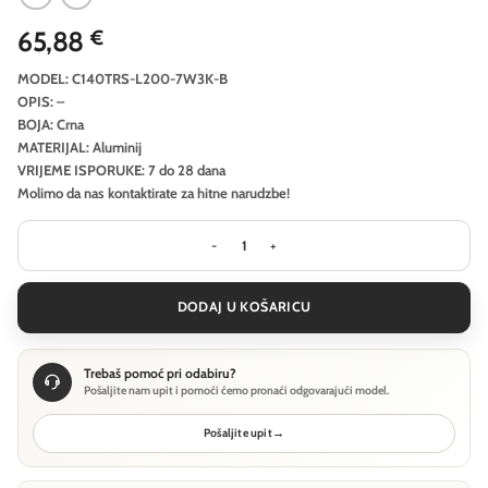
65,88
€
MODEL: C140TRS-L200-7W3K-B
OPIS: –
BOJA: Crna
MATERIJAL: Aluminij
VRIJEME ISPORUKE: 7 do 28 dana
Molimo da nas kontaktirate za hitne narudzbe!
Ugradbena svjetiljka Technical Focu
DODAJ U KOŠARICU
Trebaš pomoć pri odabiru?
Pošaljite nam upit i pomoći ćemo pronaći odgovarajući model.
Pošaljite upit
→