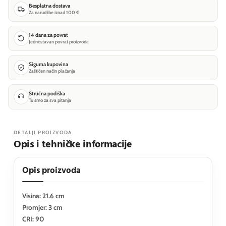
Besplatna dostava
Za narudžbe iznad 100 €
14 dana za povrat
Jednostavan povrat proizvoda
Sigurna kupovina
Zaštićen način plaćanja
Stručna podrška
Tu smo za sva pitanja
DETALJI PROIZVODA
Opis i tehničke informacije
Opis proizvoda
Visina: 21.6 cm
Promjer: 3 cm
CRI: 90