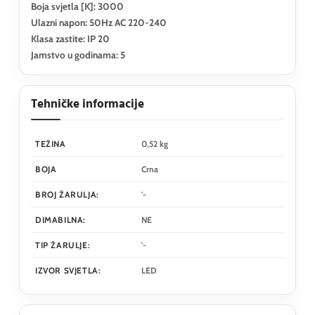
Boja svjetla [K]: 3000
Ulazni napon: 50Hz AC 220-240
Klasa zastite: IP 20
Jamstvo u godinama: 5
Tehničke informacije
TEŽINA
0,52 kg
BOJA
Crna
BROJ ŽARULJA:
'-
DIMABILNA:
NE
TIP ŽARULJE:
'-
IZVOR SVJETLA:
LED