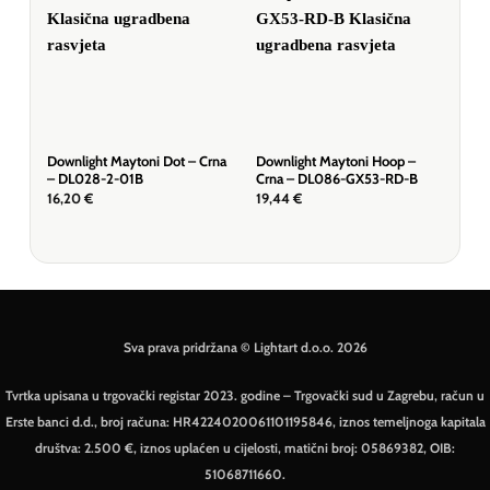
Downlight Maytoni Dot – Crna
Downlight Maytoni Hoop –
Dow
– DL028-2-01B
Crna – DL086-GX53-RD-B
Bij
16,20
€
19,44
€
19,
Sva prava pridržana © Lightart d.o.o. 2026
Tvrtka upisana u trgovački registar 2023. godine – Trgovački sud u Zagrebu, račun u
Erste banci d.d., broj računa: HR4224020061101195846, iznos temeljnoga kapitala
društva: 2.500 €, iznos uplaćen u cijelosti, matični broj: 05869382, OIB:
51068711660.