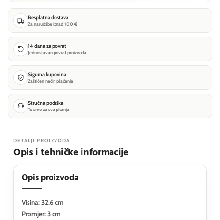
Besplatna dostava
Za narudžbe iznad 100 €
14 dana za povrat
Jednostavan povrat proizvoda
Sigurna kupovina
Zaštićen način plaćanja
Stručna podrška
Tu smo za sva pitanja
DETALJI PROIZVODA
Opis i tehničke informacije
Opis proizvoda
Visina: 32.6 cm
Promjer: 3 cm