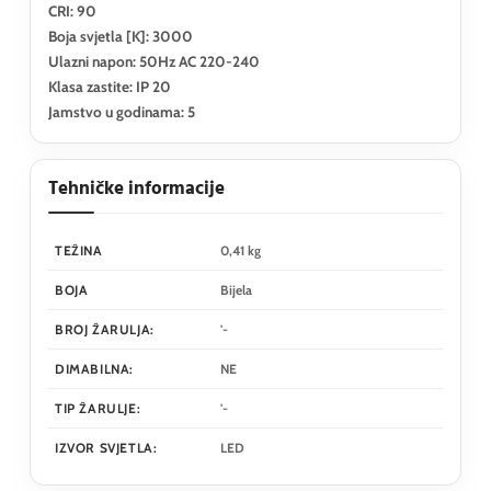
CRI: 90
Boja svjetla [K]: 3000
Ulazni napon: 50Hz AC 220-240
Klasa zastite: IP 20
Jamstvo u godinama: 5
Tehničke informacije
TEŽINA
0,41 kg
BOJA
Bijela
BROJ ŽARULJA:
'-
DIMABILNA:
NE
TIP ŽARULJE:
'-
IZVOR SVJETLA:
LED