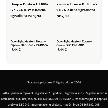
Downlight Maytoni Hoop –
Downlight Maytoni Zoom –
Dow
Bijela – DL086-GX53-RD-W
Crna – DL033-2-01B
Bij
19,44
€
19,44
€
19,
Sva prava pridržana © Lightart d.o.o. 2026
Tvrtka upisana u trgovački registar 2023. godine – Trgovački sud u Zagrebu, račun u
Erste banci d.d., broj računa: HR4224020061101195846, iznos temeljnoga kapitala
društva: 2.500 €, iznos uplaćen u cijelosti, matični broj: 05869382, OIB: