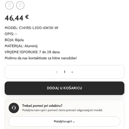
46,44
€
MODEL: C141RS-L300-6W3K-W
OPIS: –
BOJA: Bijela
MATERIJAL: Aluminij
VRIJEME ISPORUKE: 7 do 28 dana
Molimo da nas kontaktirate za hitne narudzbe!
Ugradbena svjetiljka Technical Focus
DODAJ U KOŠARICU
Trebaš pomoć pri odabiru?
Pošaljite nam upit i pomoći ćemo pronaći odgovarajući model.
Pošaljite upit
→