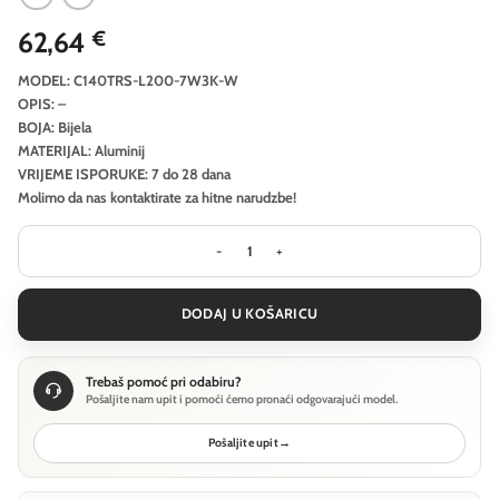
62,64
€
MODEL: C140TRS-L200-7W3K-W
OPIS: –
BOJA: Bijela
MATERIJAL: Aluminij
VRIJEME ISPORUKE: 7 do 28 dana
Molimo da nas kontaktirate za hitne narudzbe!
Ugradbena svjetiljka Technical Focu
DODAJ U KOŠARICU
Trebaš pomoć pri odabiru?
Pošaljite nam upit i pomoći ćemo pronaći odgovarajući model.
Pošaljite upit
→