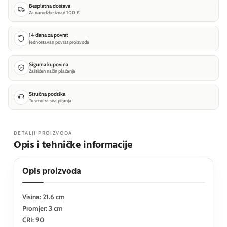
Besplatna dostava
Za narudžbe iznad 100 €
14 dana za povrat
Jednostavan povrat proizvoda
Sigurna kupovina
Zaštićen način plaćanja
Stručna podrška
Tu smo za sva pitanja
DETALJI PROIZVODA
Opis i tehničke informacije
Opis proizvoda
Visina: 21.6 cm
Promjer: 3 cm
CRI: 90