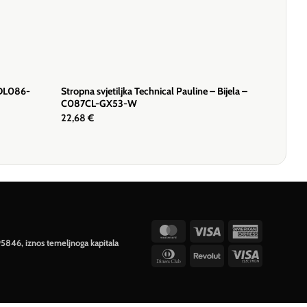
 DL086-
Stropna svjetiljka Technical Pauline – Bijela –
C087CL-GX53-W
22,68
€
MasterCard
Visa
American
95846, iznos temeljnoga kapitala
Express
Dinners
Revolut
Visa
Club
Electron