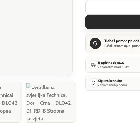
Trebaš pomoć pri oda
Pošaljite nam upit i pom
Besplatna dostava
Za narudžbe iznad 100 €
Sigurna kupovina
Zaštićen način plaćanja