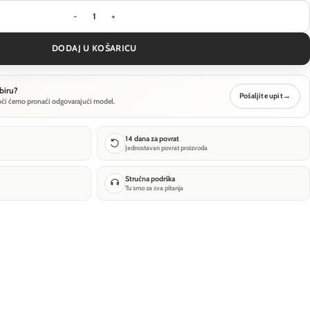
Ugradbena svjetiljka Technical Dot - Crna - DL042
DODAJ U KOŠARICU
biru?
Pošaljite upit
→
oći ćemo pronaći odgovarajući model.
14 dana za povrat
Jednostavan povrat proizvoda
Stručna podrška
Tu smo za sva pitanja