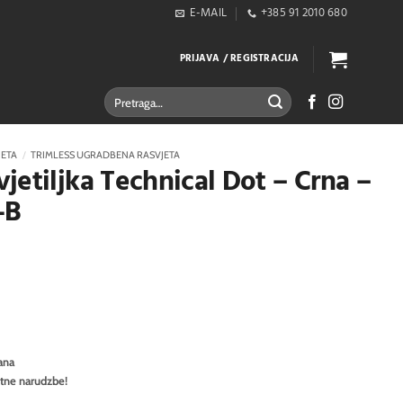
E-MAIL
+385 91 2010 680
PRIJAVA / REGISTRACIJA
Pretraži:
JETA
/
TRIMLESS UGRADBENA RASVJETA
jetiljka Technical Dot – Crna –
-B
ana
itne narudzbe!