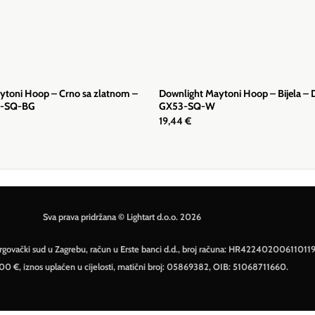
ytoni Hoop – Crno sa zlatnom –
Downlight Maytoni Hoop – Bijela –
-SQ-BG
GX53-SQ-W
19,44
€
Sva prava pridržana © Lightart d.o.o. 2026
– Trgovački sud u Zagrebu, račun u Erste banci d.d., broj računa: HR42240200611011
500 €, iznos uplaćen u cijelosti, matični broj: 05869382, OIB: 51068711660.