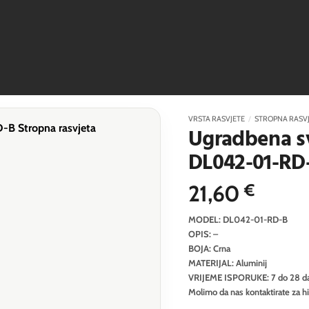
VRSTA RASVJETE
/
STROPNA RASV
Ugradbena sv
DL042-01-RD
21,60
€
MODEL: DL042-01-RD-B
OPIS: –
BOJA: Crna
MATERIJAL: Aluminij
VRIJEME ISPORUKE: 7 do 28 d
Molimo da nas kontaktirate za h