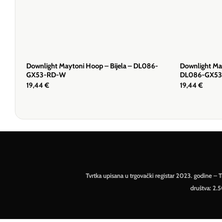
Downlight Maytoni Hoop – Bijela – DL086-
Downlight Ma
GX53-RD-W
DL086-GX53
19,44
€
19,44
€
Tvrtka upisana u trgovački registar 2023. godine 
društva: 2.