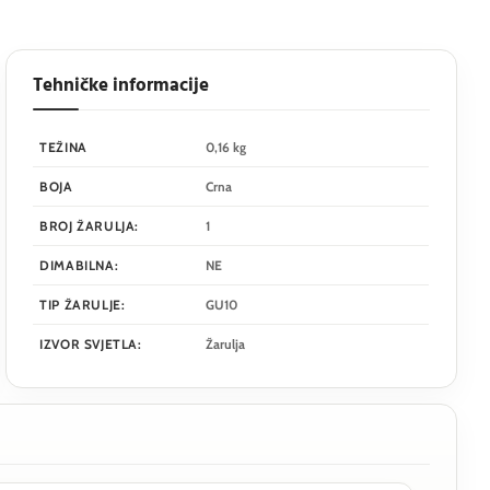
Tehničke informacije
TEŽINA
0,16 kg
BOJA
Crna
BROJ ŽARULJA:
1
DIMABILNA:
NE
TIP ŽARULJE:
GU10
IZVOR SVJETLA:
Žarulja