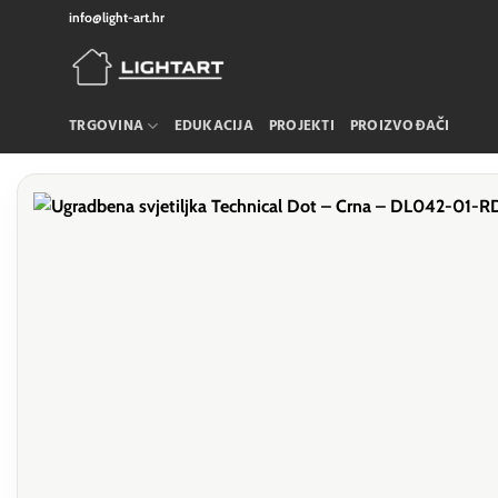
Skip
info@light-art.hr
to
content
TRGOVINA
EDUKACIJA
PROJEKTI
PROIZVOĐAČI