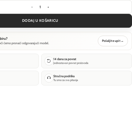
Stropna svjetiljka Technical Zon - Mat zlatna - 
DODAJ U KOŠARICU
biru?
Pošaljite upit
→
oći ćemo pronaći odgovarajući model.
14 dana za povrat
Jednostavan povrat proizvoda
Stručna podrška
Tu smo za sva pitanja