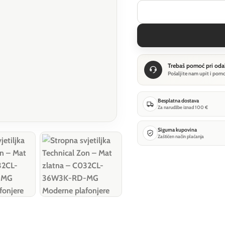
Trebaš pomoć pri oda
Pošaljite nam upit i pom
Besplatna dostava
Za narudžbe iznad 100 €
Sigurna kupovina
Zaštićen način plaćanja