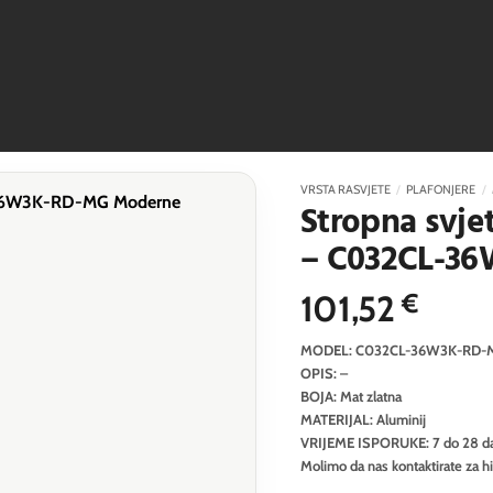
VRSTA RASVJETE
/
PLAFONJERE
/
Stropna svjet
– C032CL-3
101,52
€
MODEL: C032CL-36W3K-RD-
OPIS: –
BOJA: Mat zlatna
MATERIJAL: Aluminij
VRIJEME ISPORUKE: 7 do 28 d
Molimo da nas kontaktirate za h