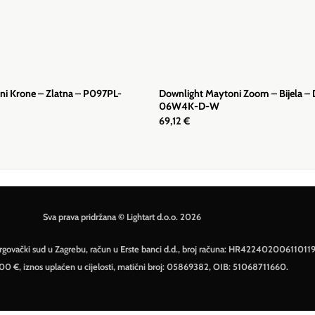
oni Krone – Zlatna – P097PL-
Downlight Maytoni Zoom – Bijela –
06W4K-D-W
69,12
€
Sva prava pridržana © Lightart d.o.o. 2026
– Trgovački sud u Zagrebu, račun u Erste banci d.d., broj računa: HR42240200611011
500 €, iznos uplaćen u cijelosti, matični broj: 05869382, OIB: 51068711660.