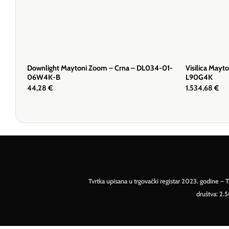
Downlight Maytoni Zoom – Crna – DL034-01-
Visilica Mayt
06W4K-B
L90G4K
44,28
€
1.534,68
€
Tvrtka upisana u trgovački registar 2023. godine 
društva: 2.