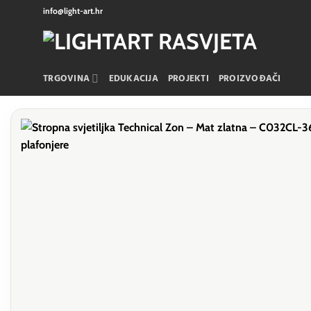
Skip
info@light-art.hr
to
content
TRGOVINA
EDUKACIJA
PROJEKTI
PROIZVOĐAČI