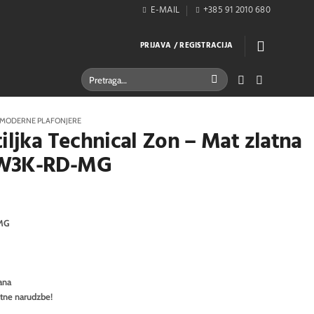
E-MAIL
+385 91 2010 680
PRIJAVA / REGISTRACIJA
Pretraži:
MODERNE PLAFONJERE
iljka Technical Zon – Mat zlatna
6W3K-RD-MG
MG
ana
itne narudzbe!