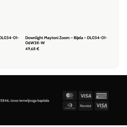
 DL034-01-
Downlight Maytoni Zoom – Bijela – DL034-01-
06W3K-W
49,68
€
MasterCard
Visa
American
95846, iznos temeljnoga kapitala
Express
Dinners
Revolut
Visa
Club
Electron