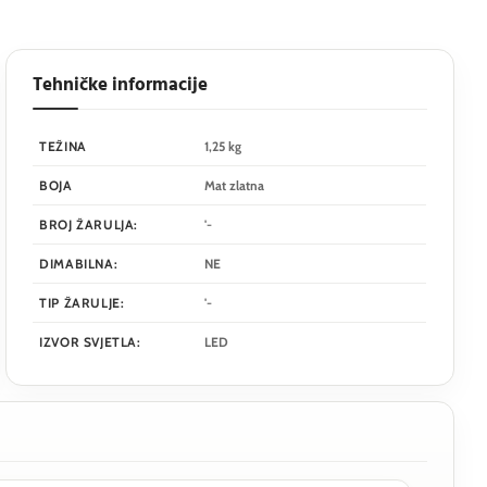
Tehničke informacije
TEŽINA
1,25 kg
BOJA
Mat zlatna
BROJ ŽARULJA:
'-
DIMABILNA:
NE
TIP ŽARULJE:
'-
IZVOR SVJETLA:
LED