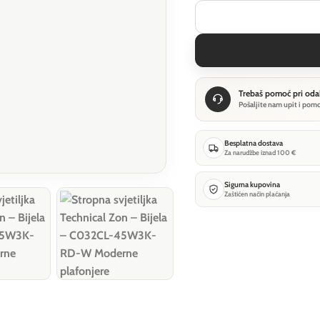
Trebaš pomoć pri oda
Pošaljite nam upit i pom
Besplatna dostava
Za narudžbe iznad 100 €
Sigurna kupovina
Zaštićen način plaćanja