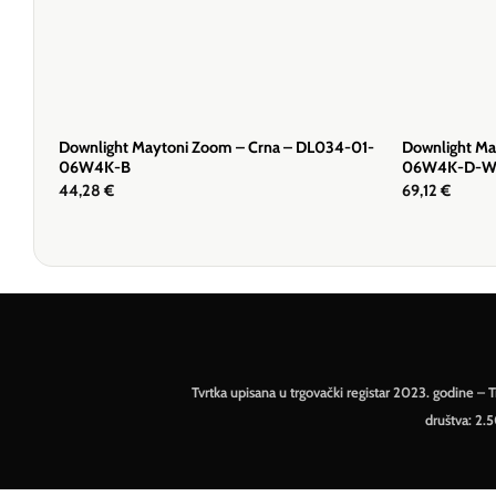
Downlight Maytoni Zoom – Crna – DL034-01-
Downlight Ma
06W4K-B
06W4K-D-
44,28
€
69,12
€
Tvrtka upisana u trgovački registar 2023. godine 
društva: 2.