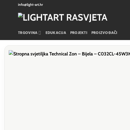
Skip
info@light-art.hr
to
content
TRGOVINA
EDUKACIJA
PROJEKTI
PROIZVOĐAČI