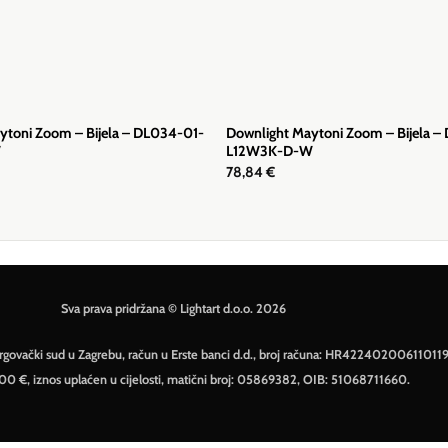
ytoni Zoom – Bijela – DL034-01-
Downlight Maytoni Zoom – Bijela –
W
L12W3K-D-W
78,84
€
Sva prava pridržana © Lightart d.o.o. 2026
– Trgovački sud u Zagrebu, račun u Erste banci d.d., broj računa: HR42240200611011
500 €, iznos uplaćen u cijelosti, matični broj: 05869382, OIB: 51068711660.