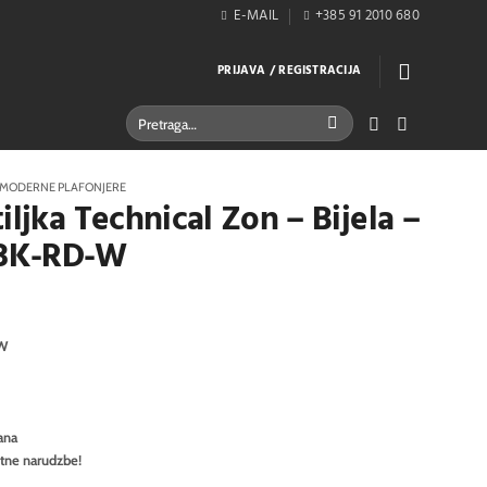
E-MAIL
+385 91 2010 680
PRIJAVA / REGISTRACIJA
Pretraži:
MODERNE PLAFONJERE
iljka Technical Zon – Bijela –
3K-RD-W
-W
ana
itne narudzbe!