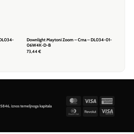
 DL034-
Downlight Maytoni Zoom – Crna – DL034-01-
06W4K-D-B
73,44
€
MasterCard
Visa
American
95846, iznos temeljnoga kapitala
Express
Dinners
Revolut
Visa
Club
Electron