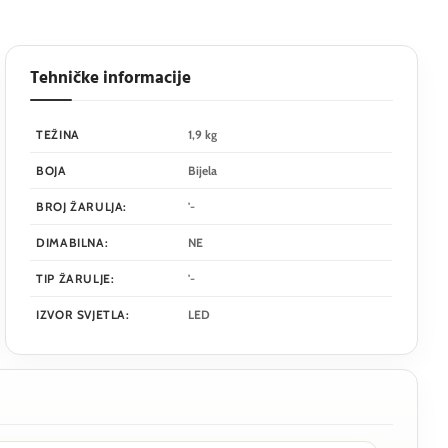
Tehničke informacije
TEŽINA
1,9 kg
BOJA
Bijela
BROJ ŽARULJA:
'-
DIMABILNA:
NE
TIP ŽARULJE:
'-
IZVOR SVJETLA:
LED