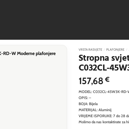
VRSTA RASVJETE
/
PLAFONJERE
/
Stropna svjet
C032CL-45W
157,68
€
MODEL: C032CL-45W3K-RD
OPIS: –
BOJA: Bijela
MATERIJAL: Aluminij
VRIJEME ISPORUKE: 7 do 28 d
Molimo da nas kontaktirate za h