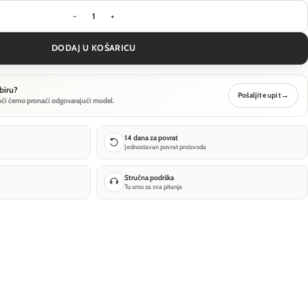
Stropna svjetiljka Technical Zon - Bijela - C032
DODAJ U KOŠARICU
biru?
Pošaljite upit
→
oći ćemo pronaći odgovarajući model.
14 dana za povrat
Jednostavan povrat proizvoda
Stručna podrška
Tu smo za sva pitanja