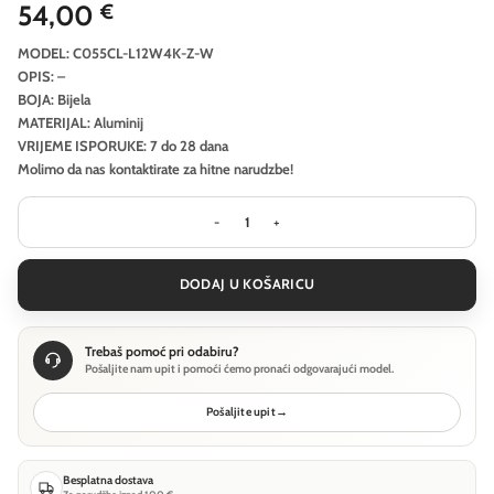
54,00
€
MODEL: C055CL-L12W4K-Z-W
OPIS: –
BOJA: Bijela
MATERIJAL: Aluminij
VRIJEME ISPORUKE: 7 do 28 dana
Molimo da nas kontaktirate za hitne narudzbe!
Stropna svjetiljka Technical Focus Z
DODAJ U KOŠARICU
Trebaš pomoć pri odabiru?
Pošaljite nam upit i pomoći ćemo pronaći odgovarajući model.
Pošaljite upit
→
Besplatna dostava