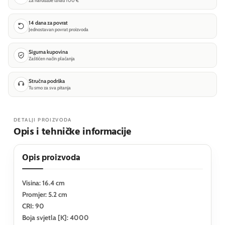
Za narudžbe iznad 100 €
14 dana za povrat
Jednostavan povrat proizvoda
Sigurna kupovina
Zaštićen način plaćanja
Stručna podrška
Tu smo za sva pitanja
DETALJI PROIZVODA
Opis i tehničke informacije
Opis proizvoda
Visina: 16.4 cm
Promjer: 5.2 cm
CRI: 90
Boja svjetla [K]: 4000