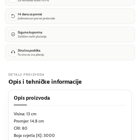
Za narudžbe iznad 100 €
14 dana za povrat
Jednostavan povrat proizvoda
Sigurna kupovina
Zaštićen način plaćanja
Stručna podrška
Tu smo za sva pitanja
DETALJI PROIZVODA
Opis i tehničke informacije
Opis proizvoda
Visina: 13 cm
Promjer: 14.8 cm
CRI: 80
Boja svjetla [K]: 3000