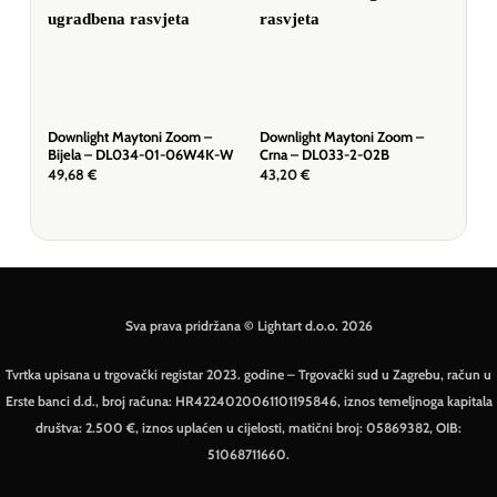
Downlight Maytoni Zoom –
Downlight Maytoni Zoom –
Dow
Bijela – DL034-01-06W4K-W
Crna – DL033-2-02B
Crn
49,68
€
43,20
€
73,
Sva prava pridržana © Lightart d.o.o. 2026
Tvrtka upisana u trgovački registar 2023. godine – Trgovački sud u Zagrebu, račun u
Erste banci d.d., broj računa: HR4224020061101195846, iznos temeljnoga kapitala
društva: 2.500 €, iznos uplaćen u cijelosti, matični broj: 05869382, OIB:
51068711660.