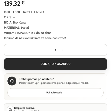
139,32
€
MODEL: MOD496CL-L12BZK
OPIS: –
BOJA: Brončana
MATERIJAL: Metal
VRIJEME ISPORUKE: 7 do 28 dana
Molimo da nas kontaktirate za hitne narudzbe!
Stropna svjetiljka Maytoni Scala - 
DODAJ U KOŠARICU
Trebaš pomoć pri odabiru?
Pošaljite nam upit i pomoći ćemo pronaći odgovarajući model.
Pošaljite upit
→
Besplatna dostava