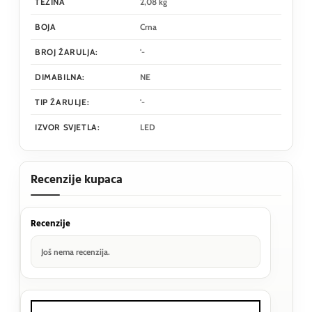
TEŽINA
2,08 kg
BOJA
Crna
BROJ ŽARULJA:
'-
DIMABILNA:
NE
TIP ŽARULJE:
'-
IZVOR SVJETLA:
LED
Recenzije kupaca
Recenzije
Još nema recenzija.