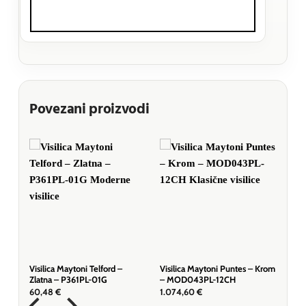
Povezani proizvodi
oja
Visilica Maytoni Telford –
Visilica Maytoni Puntes – Krom
Zlatna – P361PL-01G
– MOD043PL-12CH
60,48
€
1.074,60
€