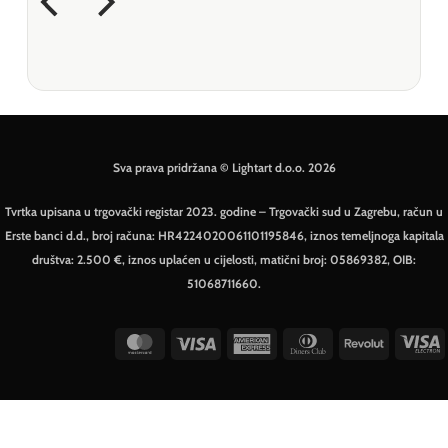
Sva prava pridržana © Lightart d.o.o. 2026
Tvrtka upisana u trgovački registar 2023. godine – Trgovački sud u Zagrebu, račun u
Erste banci d.d., broj računa: HR4224020061101195846, iznos temeljnoga kapitala
društva: 2.500 €, iznos uplaćen u cijelosti, matični broj: 05869382, OIB:
51068711660.
MasterCard
Visa
American
Dinners
Revolut
V
Express
Club
E