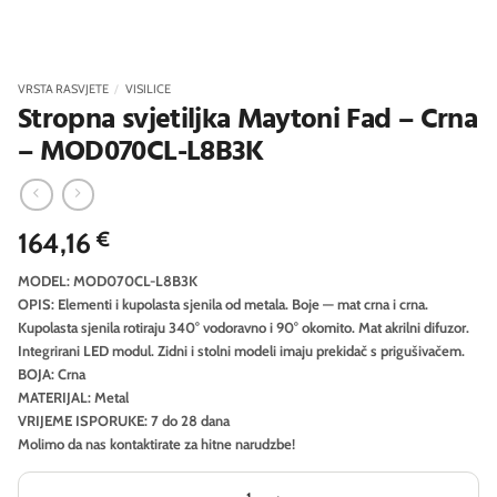
VRSTA RASVJETE
/
VISILICE
Stropna svjetiljka Maytoni Fad – Crna
– MOD070CL-L8B3K
164,16
€
MODEL: MOD070CL-L8B3K
OPIS: Elementi i kupolasta sjenila od metala. Boje — mat crna i crna.
Kupolasta sjenila rotiraju 340° vodoravno i 90° okomito. Mat akrilni difuzor.
Integrirani LED modul. Zidni i stolni modeli imaju prekidač s prigušivačem.
BOJA: Crna
MATERIJAL: Metal
VRIJEME ISPORUKE: 7 do 28 dana
Molimo da nas kontaktirate za hitne narudzbe!