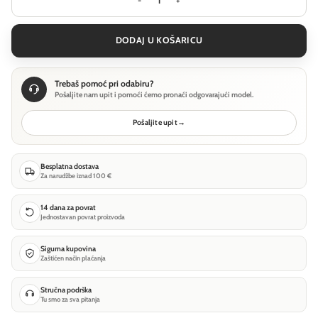
Stropna svjetiljka Maytoni Fad - Cr
DODAJ U KOŠARICU
Trebaš pomoć pri odabiru?
Pošaljite nam upit i pomoći ćemo pronaći odgovarajući model.
Pošaljite upit
→
Besplatna dostava
Za narudžbe iznad 100 €
14 dana za povrat
Jednostavan povrat proizvoda
Sigurna kupovina
Zaštićen način plaćanja
Stručna podrška
Tu smo za sva pitanja