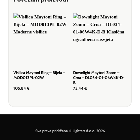
Visilica Maytoni Ring – Bijela –
Downlight Maytoni Zoom –
Dow
MOD013PL-02W
Crna – DL034-01-06W4K-D-
Bij
B
105,84
€
73,44
€
78,
Sva prava pridržana © Lightart d.o.o. 2026