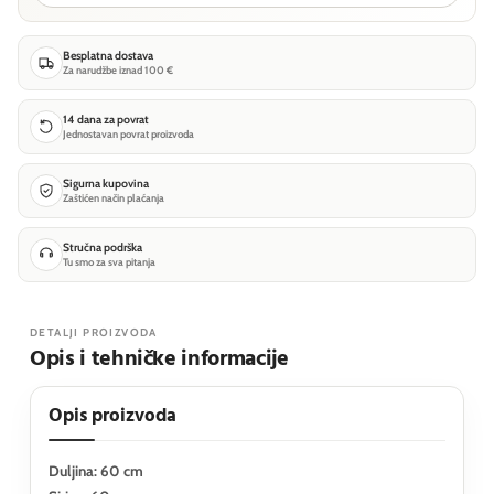
Besplatna dostava
Za narudžbe iznad 100 €
14 dana za povrat
Jednostavan povrat proizvoda
Sigurna kupovina
Zaštićen način plaćanja
Stručna podrška
Tu smo za sva pitanja
DETALJI PROIZVODA
Opis i tehničke informacije
Opis proizvoda
Duljina: 60 cm