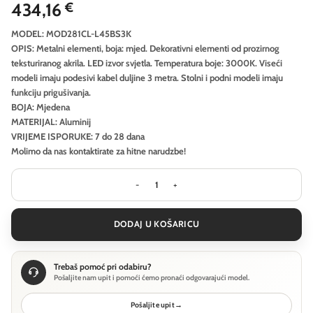
434,16
€
MODEL: MOD281CL-L45BS3K
OPIS: Metalni elementi, boja: mjed. Dekorativni elementi od prozirnog
teksturiranog akrila. LED izvor svjetla. Temperatura boje: 3000K. Viseći
modeli imaju podesivi kabel duljine 3 metra. Stolni i podni modeli imaju
funkciju prigušivanja.
BOJA: Mjedena
MATERIJAL: Aluminij
VRIJEME ISPORUKE: 7 do 28 dana
Molimo da nas kontaktirate za hitne narudzbe!
Stropna svjetiljka Maytoni Breeze -
DODAJ U KOŠARICU
Trebaš pomoć pri odabiru?
Pošaljite nam upit i pomoći ćemo pronaći odgovarajući model.
Pošaljite upit
→