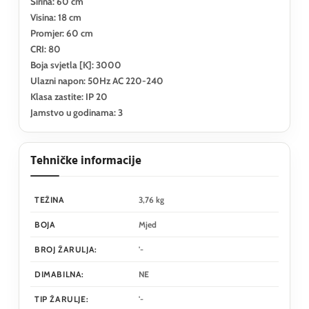
Sirina: 60 cm
Visina: 18 cm
Promjer: 60 cm
CRI: 80
Boja svjetla [K]: 3000
Ulazni napon: 50Hz AC 220-240
Klasa zastite: IP 20
Jamstvo u godinama: 3
Tehničke informacije
TEŽINA
3,76 kg
BOJA
Mjed
BROJ ŽARULJA:
'-
DIMABILNA:
NE
TIP ŽARULJE:
'-