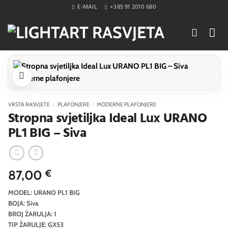
Skip
E-MAIL
+385 91 2010 680
to
content
VRSTA RASVJETE
/
PLAFONJERE
/
MODERNE PLAFONJERE
Stropna svjetiljka Ideal Lux URANO
PL1 BIG – Siva
87,00
€
MODEL: URANO PL1 BIG
BOJA: Siva
BROJ ŽARULJA: 1
TIP ŽARULJE: GX53