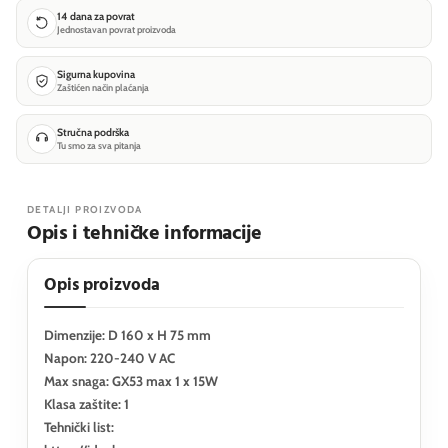
14 dana za povrat
Jednostavan povrat proizvoda
Sigurna kupovina
Zaštićen način plaćanja
Stručna podrška
Tu smo za sva pitanja
DETALJI PROIZVODA
Opis i tehničke informacije
Opis proizvoda
Dimenzije: D 160 x H 75 mm
Napon: 220-240 V AC
Max snaga: GX53 max 1 x 15W
Klasa zaštite: 1
Tehnički list: