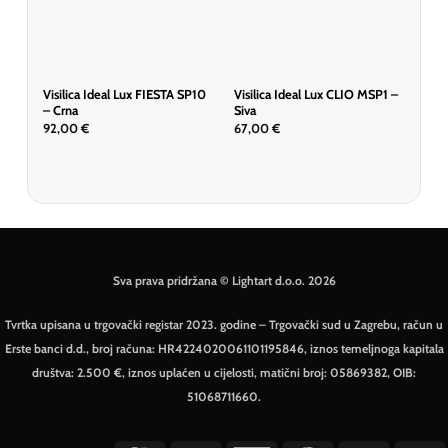
Visilica Ideal Lux FIESTA SP10
Visilica Ideal Lux CLIO MSP1 –
Vanj
– Crna
Siva
Cell
01G
92,00
€
67,00
€
115
Sva prava pridržana © Lightart d.o.o. 2026
Tvrtka upisana u trgovački registar 2023. godine – Trgovački sud u Zagrebu, račun u
Erste banci d.d., broj računa: HR4224020061101195846, iznos temeljnoga kapitala
društva: 2.500 €, iznos uplaćen u cijelosti, matični broj: 05869382, OIB:
51068711660.