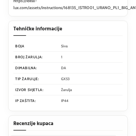
https://ideal-
lux.com/assets/instructions/168135_ISTR001_URANO_PL1_BIG_AN
Tehničke informacije
BOJA
Siva
BROJ ŽARULJA:
1
DIMABILNA:
DA
TIP ŽARULJE:
GX53
IZVOR SVJETLA:
Žarulja
IP ZAŠTITA:
IP44
Recenzije kupaca