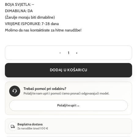
BOJA SVJETLA: –
DIMABILNA: DA
(Žarulje moraju biti dimabilne)
VRIJEME ISPORUKE: 7-28 dana
Molimo da nas kontaktirate za hitne narudžbe!
Stropna svjetiljka Ideal Lux URANO PL
DODAJ U KOŠARICU
Trebaš pomoć pri odabiru?
Pošaljite nam upit i pomoći ćemo pronaći odgovarajući model.
Pošaljite upit
→
Besplatna dostava
Za narudžbe iznad 100 €