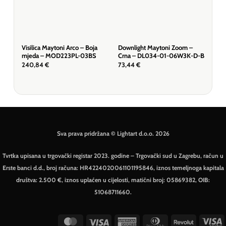
Visilica Maytoni Arco – Boja
Downlight Maytoni Zoom –
Dow
mjeda – MOD223PL-03BS
Crna – DL034-01-06W3K-D-B
Crn
240,84
€
73,44
€
47,
Sva prava pridržana © Lightart d.o.o. 2026
Tvrtka upisana u trgovački registar 2023. godine – Trgovački sud u Zagrebu, račun u
Erste banci d.d., broj računa: HR4224020061101195846, iznos temeljnoga kapitala
društva: 2.500 €, iznos uplaćen u cijelosti, matični broj: 05869382, OIB:
51068711660.
MasterCard
Visa
American
Dinners
Revolut
V