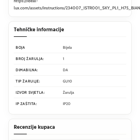
https://ideal-
lux.com/assets/instructions/234007_ISTR001_SKY_PL1_H75_BIA
Tehničke informacije
BOJA
Bijela
BROJ ŽARULJA:
1
DIMABILNA:
DA
TIP ŽARULJE:
GU10
IZVOR SVJETLA:
Žarulja
IP ZAŠTITA:
IP20
Recenzije kupaca