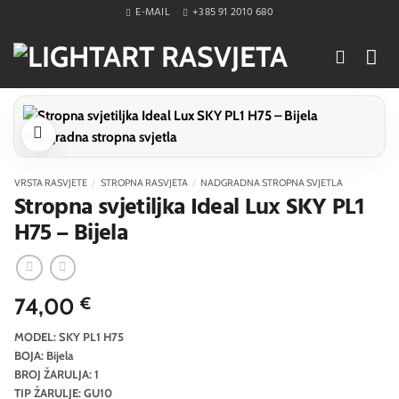
Skip
E-MAIL
+385 91 2010 680
to
content
VRSTA RASVJETE
/
STROPNA RASVJETA
/
NADGRADNA STROPNA SVJETLA
Stropna svjetiljka Ideal Lux SKY PL1
H75 – Bijela
74,00
€
MODEL: SKY PL1 H75
BOJA: Bijela
BROJ ŽARULJA: 1
TIP ŽARULJE: GU10