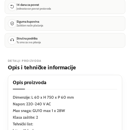
14 dana za povrat
Jednostavan povrat proizvoda
Sigurna kupovina
Zaštićen način plaćanja
Stručna podrška
Tu smo za sva pitanja
DETALJI PROIZVODA
Opis i tehničke informacije
Opis proizvoda
Dimenzije: L 60 x H 750 x P 60 mm
Napon: 220-240 V AC
Max snaga: GU10 max 1 x 28W
Klasa zaštite: 2
Tehnički list: