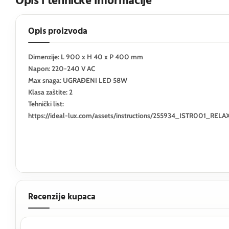
Opis i tehničke informacije
Opis proizvoda
Dimenzije: L 900 x H 40 x P 400 mm
Napon: 220-240 V AC
Max snaga: UGRAĐENI LED 58W
Klasa zaštite: 2
Tehnički list:
https://ideal-lux.com/assets/instructions/255934_ISTR001_RE
Recenzije kupaca