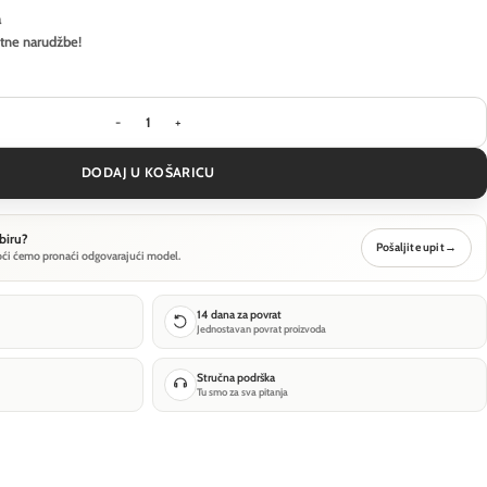
a
itne narudžbe!
Stropna svjetiljka Ideal Lux RELAX PL D090 - Bijela
DODAJ U KOŠARICU
biru?
Pošaljite upit
→
oći ćemo pronaći odgovarajući model.
14 dana za povrat
Jednostavan povrat proizvoda
Stručna podrška
Tu smo za sva pitanja