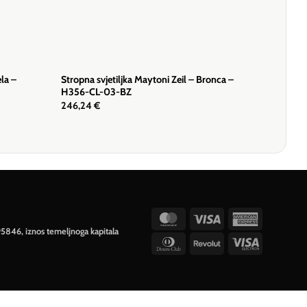
ela –
Stropna svjetiljka Maytoni Zeil – Bronca –
H356-CL-03-BZ
246,24
€
MasterCard
Visa
American
95846, iznos temeljnoga kapitala
Express
Dinners
Revolut
Visa
Club
Electron