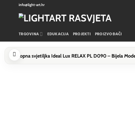
Skip
info@light-art.hr
to
content
TRGOVINA
EDUKACIJA
PROJEKTI
PROIZVOĐAČI