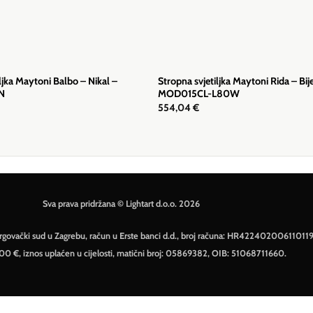
ljka Maytoni Balbo – Nikal –
Stropna svjetiljka Maytoni Rida – Bij
N
MOD015CL-L80W
554,04
€
Sva prava pridržana © Lightart d.o.o. 2026
– Trgovački sud u Zagrebu, račun u Erste banci d.d., broj računa: HR42240200611011
500 €, iznos uplaćen u cijelosti, matični broj: 05869382, OIB: 51068711660.