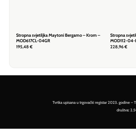
Stropna svjetiljka Maytoni Bergamo – Krom –
Stropna svjeti
MOD617CL-04GR
MOD112-04-
195,48
€
228,96
€
Tvrtka upisana u trgovački registar 2023. godine 
društva: 2.