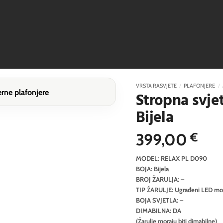
VRSTA RASVJETE
/
PLAFONJERE
/
Stropna svje
Bijela
399,00
€
MODEL: RELAX PL D090
BOJA: Bijela
BROJ ŽARULJA: –
TIP ŽARULJE: Ugrađeni LED mo
BOJA SVJETLA: –
DIMABILNA: DA
(Žarulje moraju biti dimabilne)