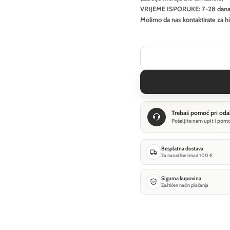
VRIJEME ISPORUKE: 7-28 dan
Molimo da nas kontaktirate za h
Trebaš pomoć pri oda
Pošaljite nam upit i pom
Besplatna dostava
Za narudžbe iznad 100 €
Sigurna kupovina
Zaštićen način plaćanja