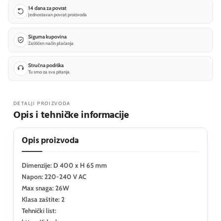
14 dana za povrat
Jednostavan povrat proizvoda
Sigurna kupovina
Zaštićen način plaćanja
Stručna podrška
Tu smo za sva pitanja
DETALJI PROIZVODA
Opis i tehničke informacije
Opis proizvoda
Dimenzije: D 400 x H 65 mm
Napon: 220-240 V AC
Max snaga: 26W
Klasa zaštite: 2
Tehnički list: