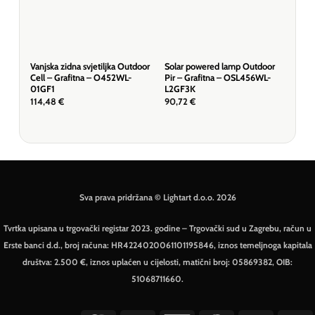
Vanjska zidna svjetiljka Outdoor
Solar powered lamp Outdoor
Vanj
Cell – Grafitna – O452WL-
Pir – Grafitna – OSL456WL-
Can
01GF1
L2GF3K
01G
114,48
€
90,72
€
84,
Sva prava pridržana © Lightart d.o.o. 2026
Tvrtka upisana u trgovački registar 2023. godine – Trgovački sud u Zagrebu, račun u
Erste banci d.d., broj računa: HR4224020061101195846, iznos temeljnoga kapitala
društva: 2.500 €, iznos uplaćen u cijelosti, matični broj: 05869382, OIB:
51068711660.