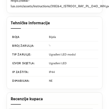
https://ideal-
lux.com/assets/instructions/318264_ISTR001_RAY_PL_D40_WH.p
Tehničke informacije
BOJA
Bijela
BROJ ŽARULJA:
'-
TIP ŽARULJE:
Ugrađeni LED modul
IZVOR SVJETLA:
Ugrađeni LED
IP ZAŠTITA:
IP44
DIMABILNA:
NE
Recenzije kupaca