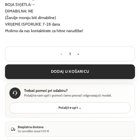
BOJA SVJETLA: –
DIMABILNA: NE
(Žarulje moraju biti dimabilne)
VRIJEME ISPORUKE: 7-28 dana
Molimo da nas kontaktirate za hitne narudžbe!
Stropna svjetiljka Ideal Lux RAY PL D4
DODAJ U KOŠARICU
Trebaš pomoć pri odabiru?
Pošaljite nam upit i pomoći ćemo pronaći odgovarajući model.
Pošaljite upit
→
Besplatna dostava
Za narudžbe iznad 100 €