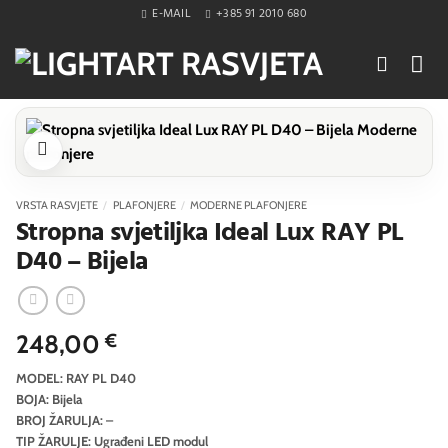
Skip
E-MAIL
+385 91 2010 680
to
content
VRSTA RASVJETE
/
PLAFONJERE
/
MODERNE PLAFONJERE
Stropna svjetiljka Ideal Lux RAY PL
D40 – Bijela
248,00
€
MODEL: RAY PL D40
BOJA: Bijela
BROJ ŽARULJA: –
TIP ŽARULJE: Ugrađeni LED modul