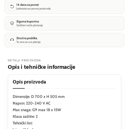
14 dana za povrat
Jednostavan povrat proizvoda
Sigurna kupovina
Zaštićen način plaćanja
Stručna podrška
Tu smo za sva pitanja
DETALJI PROIZVODA
Opis i tehničke informacije
Opis proizvoda
Dimenzije: D 700 x H 505 mm
Napon: 220-240 V AC
Max snaga: G9 max 18 x 15W
Klasa zaštite: 2
Tehnički list: