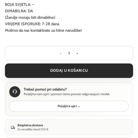
BOJA SVJETLA: –
DIMABILNA: DA
(Žarulje moraju biti dimabilne)
VRIJEME ISPORUKE: 7-28 dana
Molimo da nas kontaktirate za hitne narudžbe!
Stropna svjetiljka Ideal Lux PERLAGE P
DODAJ U KOŠARICU
Trebaš pomoć pri odabiru?
Pošaljite nam upit i pomoći ćemo pronaći odgovarajući model.
Pošaljite upit
→
Besplatna dostava
Za narudžbe iznad 100 €