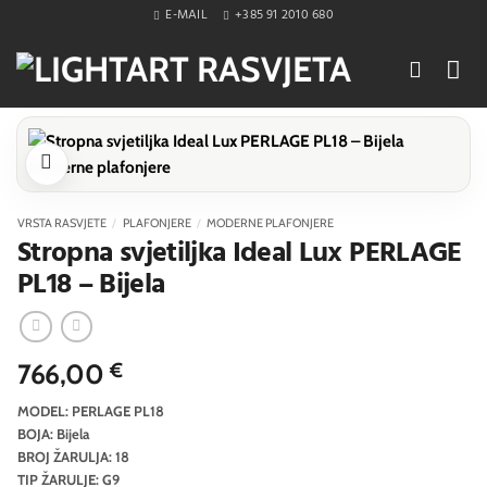
Skip
E-MAIL
+385 91 2010 680
to
content
VRSTA RASVJETE
/
PLAFONJERE
/
MODERNE PLAFONJERE
Stropna svjetiljka Ideal Lux PERLAGE
PL18 – Bijela
766,00
€
MODEL: PERLAGE PL18
BOJA: Bijela
BROJ ŽARULJA: 18
TIP ŽARULJE: G9