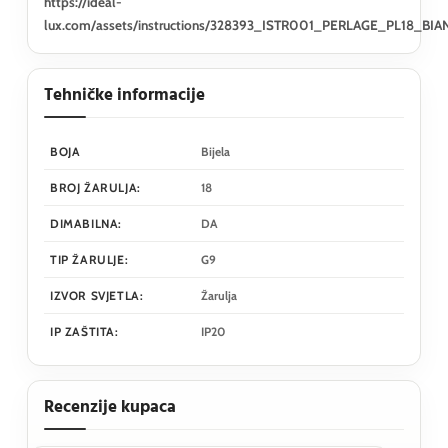
https://ideal-
lux.com/assets/instructions/328393_ISTR001_PERLAGE_PL18_BIA
Tehničke informacije
BOJA
Bijela
BROJ ŽARULJA:
18
DIMABILNA:
DA
TIP ŽARULJE:
G9
IZVOR SVJETLA:
Žarulja
IP ZAŠTITA:
IP20
Recenzije kupaca