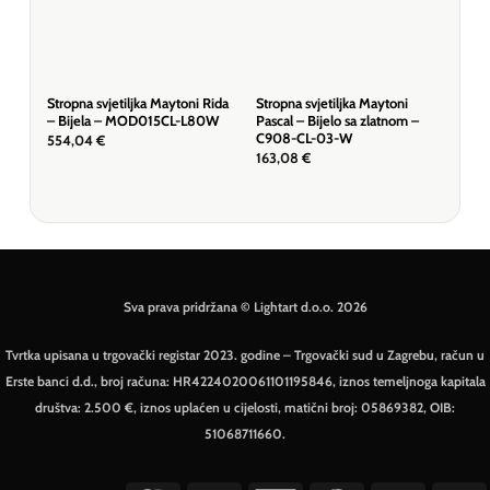
Stropna svjetiljka Maytoni Rida
Stropna svjetiljka Maytoni
Stro
– Bijela – MOD015CL-L80W
Pascal – Bijelo sa zlatnom –
Dal
C908-CL-03-W
20
554,04
€
163,08
€
510
Sva prava pridržana © Lightart d.o.o. 2026
Tvrtka upisana u trgovački registar 2023. godine – Trgovački sud u Zagrebu, račun u
Erste banci d.d., broj računa: HR4224020061101195846, iznos temeljnoga kapitala
društva: 2.500 €, iznos uplaćen u cijelosti, matični broj: 05869382, OIB:
51068711660.