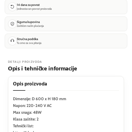
14 dana za povrat
Jednostavan povrat proizvoda
Sigurna kupovina
Zaštićen način plaćanja
Stručna podrška
Tu smo za sva pitanja
DETALJI PROIZVODA
Opis i tehničke informacije
Opis proizvoda
Dimenzije: D 600 x H 180 mm
Napon: 220-240 V AC
Max snaga: 48W
Klasa zaštite: 2
Tehnički list: