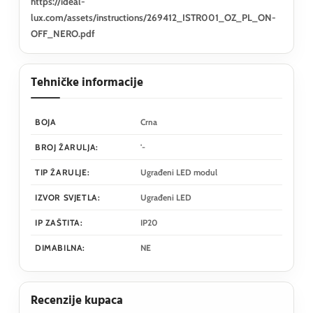
https://ideal-
lux.com/assets/instructions/269412_ISTR001_OZ_PL_ON-
OFF_NERO.pdf
Tehničke informacije
BOJA
Crna
BROJ ŽARULJA:
'-
TIP ŽARULJE:
Ugrađeni LED modul
IZVOR SVJETLA:
Ugrađeni LED
IP ZAŠTITA:
IP20
DIMABILNA:
NE
Recenzije kupaca