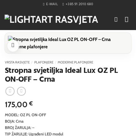
Skip
E-MAIL
+385 91 2010 680
to
content
VRSTA RASVJETE
/
PLAFONJERE
/
MODERNE PLAFONJERE
Stropna svjetiljka Ideal Lux OZ PL
ON-OFF – Crna
175,00
€
MODEL: OZ PL ON-OFF
BOJA: Crna
BROJ ŽARULJA: –
TIP ŽARULJE: Ugrađeni LED modul