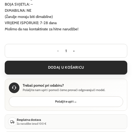
BOJA SVJETLA: –
DIMABILNA: NE
(Žarulje moraju biti dimabilne)
VRIJEME ISPORUKE: 7-28 dana
Molimo da nas kontaktirate za hitne narudžbe!
Stropna svjetiljka Ideal Lux OZ PL ON
DODAJ U KOŠARICU
Trebaš pomoć pri odabiru?
Pošaljite nam upit i pomoći ćemo pronaći odgovarajući model.
Pošaljite upit
→
Besplatna dostava
Za narudžbe iznad 100 €