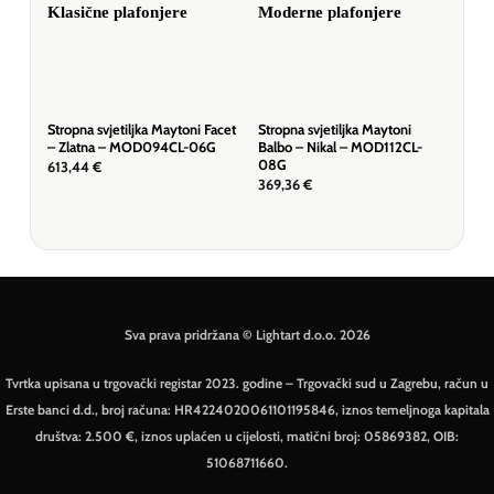
Stropna svjetiljka Maytoni Facet
Stropna svjetiljka Maytoni
Stro
– Zlatna – MOD094CL-06G
Balbo – Nikal – MOD112CL-
Pasc
08G
C90
613,44
€
369,36
€
163
Sva prava pridržana © Lightart d.o.o. 2026
Tvrtka upisana u trgovački registar 2023. godine – Trgovački sud u Zagrebu, račun u
Erste banci d.d., broj računa: HR4224020061101195846, iznos temeljnoga kapitala
društva: 2.500 €, iznos uplaćen u cijelosti, matični broj: 05869382, OIB:
51068711660.