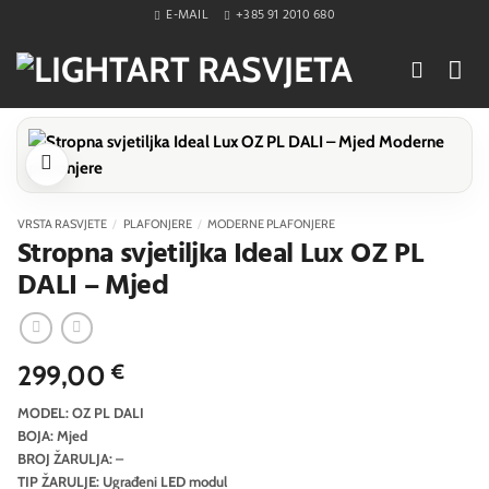
Skip
E-MAIL
+385 91 2010 680
to
content
VRSTA RASVJETE
/
PLAFONJERE
/
MODERNE PLAFONJERE
Stropna svjetiljka Ideal Lux OZ PL
DALI – Mjed
299,00
€
MODEL: OZ PL DALI
BOJA: Mjed
BROJ ŽARULJA: –
TIP ŽARULJE: Ugrađeni LED modul