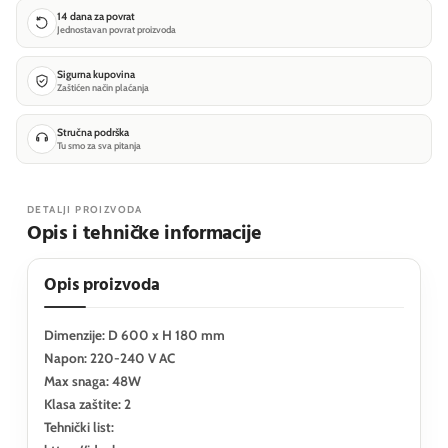
14 dana za povrat
Jednostavan povrat proizvoda
Sigurna kupovina
Zaštićen način plaćanja
Stručna podrška
Tu smo za sva pitanja
DETALJI PROIZVODA
Opis i tehničke informacije
Opis proizvoda
Dimenzije: D 600 x H 180 mm
Napon: 220-240 V AC
Max snaga: 48W
Klasa zaštite: 2
Tehnički list: