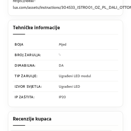
https://ideal-
lux.com/assets/instructions/304533_ISTR001_OZ_PL_DALI_OTTO
Tehničke informacije
BOJA
Mjed
BROJ ŽARULJA:
'-
DIMABILNA:
DA
TIP ŽARULJE:
Ugrađeni LED modul
IZVOR SVJETLA:
Ugrađeni LED
IP ZAŠTITA:
IP20
Recenzije kupaca