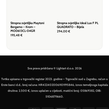
Stropna svjetiljka Maytoni
Stropna svjetiljka Ideal Lux F PL
Stro
Bergamo – Krom –
QUADRATO – Bijela
Gil
MOD613CL-04GR
294,00
€
136
195,48
€
Sva prava pridržana © Lightart d.o.o. 2026
Tvrtka upisana u trgovački registar 2023. godine – Trgovački sud u Zagrebu, račun u
Erste banci d.d., broj računa: HR4224020061101195846, iznos temeljnoga kapitala
društva: 2.500 €, iznos uplaćen u cijelosti, matični broj: 05869382, OIB:
51068711660.