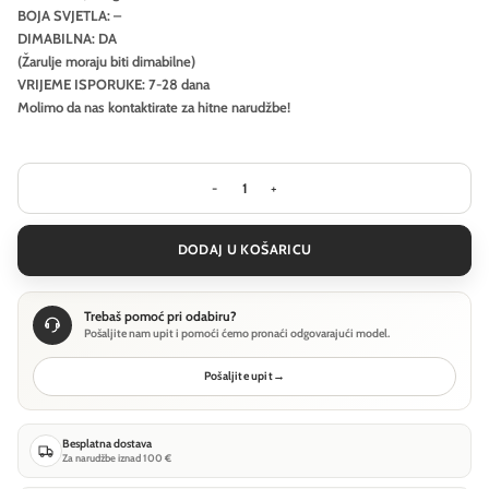
BOJA SVJETLA: –
DIMABILNA: DA
(Žarulje moraju biti dimabilne)
VRIJEME ISPORUKE: 7-28 dana
Molimo da nas kontaktirate za hitne narudžbe!
Stropna svjetiljka Ideal Lux OZ PL DAL
DODAJ U KOŠARICU
Trebaš pomoć pri odabiru?
Pošaljite nam upit i pomoći ćemo pronaći odgovarajući model.
Pošaljite upit
→
Besplatna dostava
Za narudžbe iznad 100 €