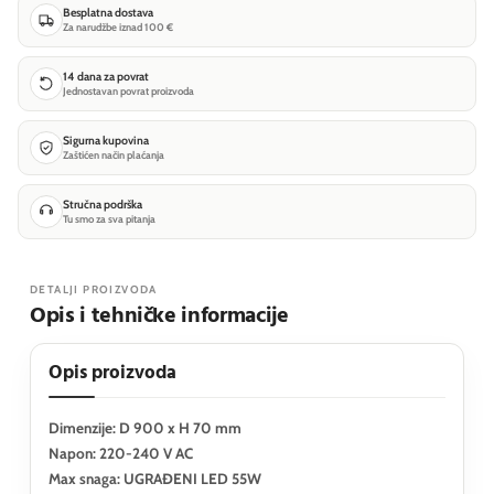
Besplatna dostava
Za narudžbe iznad 100 €
14 dana za povrat
Jednostavan povrat proizvoda
Sigurna kupovina
Zaštićen način plaćanja
Stručna podrška
Tu smo za sva pitanja
DETALJI PROIZVODA
Opis i tehničke informacije
Opis proizvoda
Dimenzije: D 900 x H 70 mm
Napon: 220-240 V AC
Max snaga: UGRAĐENI LED 55W