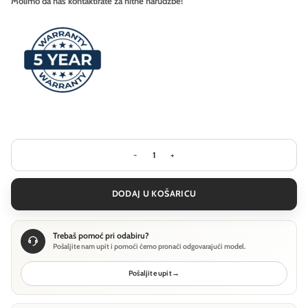
Molimo da nas kontaktirate za hitne narudžbe!
Stropna svjetiljka Ideal Lux ORAC
DODAJ U KOŠARICU
Trebaš pomoć pri odabiru?
Pošaljite nam upit i pomoći ćemo pronaći odgovarajući model.
Pošaljite upit
→