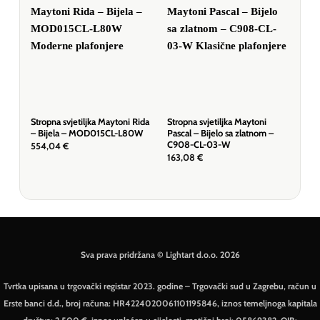
Stropna svjetiljka Maytoni Rida
Stropna svjetiljka Maytoni
Stro
– Bijela – MOD015CL-L80W
Pascal – Bijelo sa zlatnom –
Dal
C908-CL-03-W
20
554,04
€
163,08
€
510
Sva prava pridržana © Lightart d.o.o. 2026
Tvrtka upisana u trgovački registar 2023. godine – Trgovački sud u Zagrebu, račun u
Erste banci d.d., broj računa: HR4224020061101195846, iznos temeljnoga kapitala