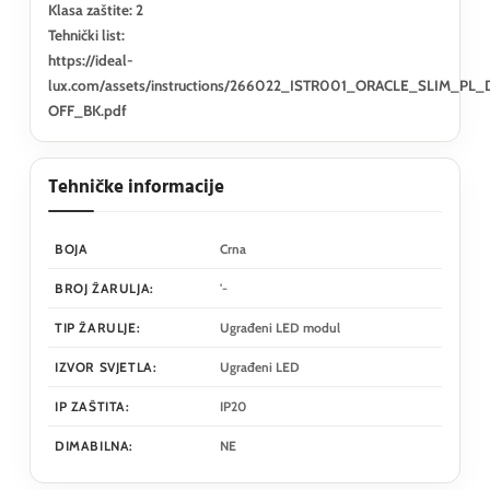
Klasa zaštite: 2
Tehnički list:
https://ideal-
lux.com/assets/instructions/266022_ISTR001_ORACLE_SLIM
OFF_BK.pdf
Tehničke informacije
BOJA
Crna
BROJ ŽARULJA:
'-
TIP ŽARULJE:
Ugrađeni LED modul
IZVOR SVJETLA:
Ugrađeni LED
IP ZAŠTITA:
IP20
DIMABILNA:
NE