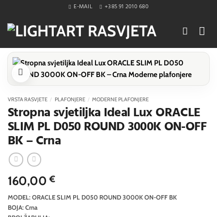
Skip
E-MAIL
+385 91 2010 680
to
content
VRSTA RASVJETE
/
PLAFONJERE
/
MODERNE PLAFONJERE
Stropna svjetiljka Ideal Lux ORACLE
SLIM PL D050 ROUND 3000K ON-OFF
BK – Crna
160,00
€
MODEL: ORACLE SLIM PL D050 ROUND 3000K ON-OFF BK
BOJA: Crna