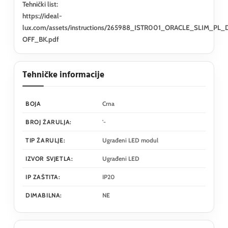
Tehnički list:
https://ideal-
lux.com/assets/instructions/265988_ISTR001_ORACLE_SLIM
OFF_BK.pdf
Tehničke informacije
BOJA
Crna
BROJ ŽARULJA:
'-
TIP ŽARULJE:
Ugrađeni LED modul
IZVOR SVJETLA:
Ugrađeni LED
IP ZAŠTITA:
IP20
DIMABILNA:
NE