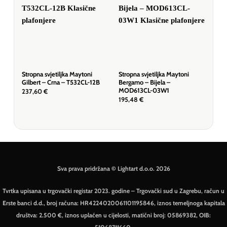
Stropna svjetiljka Maytoni
Stropna svjetiljka Maytoni
Stro
Gilbert – Crna – T532CL-12B
Bergamo – Bijela –
Dal
MOD613CL-03W1
12G
237,60
€
195,48
€
327
Sva prava pridržana © Lightart d.o.o. 2026
Tvrtka upisana u trgovački registar 2023. godine – Trgovački sud u Zagrebu, račun u
Erste banci d.d., broj računa: HR4224020061101195846, iznos temeljnoga kapitala
društva: 2.500 €, iznos uplaćen u cijelosti, matični broj: 05869382, OIB: