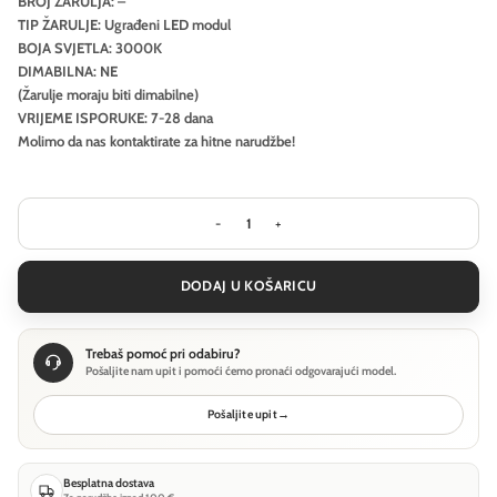
BROJ ŽARULJA: –
TIP ŽARULJE: Ugrađeni LED modul
BOJA SVJETLA: 3000K
DIMABILNA: NE
(Žarulje moraju biti dimabilne)
VRIJEME ISPORUKE: 7-28 dana
Molimo da nas kontaktirate za hitne narudžbe!
Stropna svjetiljka Ideal Lux ORAC
DODAJ U KOŠARICU
Trebaš pomoć pri odabiru?
Pošaljite nam upit i pomoći ćemo pronaći odgovarajući model.
Pošaljite upit
→
Besplatna dostava