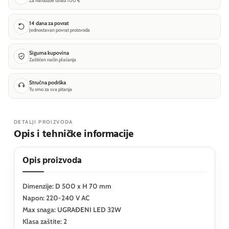
Za narudžbe iznad 100 €
14 dana za povrat
Jednostavan povrat proizvoda
Sigurna kupovina
Zaštićen način plaćanja
Stručna podrška
Tu smo za sva pitanja
DETALJI PROIZVODA
Opis i tehničke informacije
Opis proizvoda
Dimenzije: D 500 x H 70 mm
Napon: 220-240 V AC
Max snaga: UGRAĐENI LED 32W
Klasa zaštite: 2